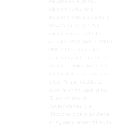
estudios en la UNAM.
Militante activo de la
izquierda marxista desde la
década de los 70’s; fue
miembro y dirigente de los
partidos: PCM, MAUS, PSUM,
PMS Y PRD. Periodista por
vocación y colaborador de
diversas publicaciones. Ha
escrito diversos libros, entre
ellos: “Fulgor rebelde. La
guerrilla en Aguascalientes”,
“El perredismo en
Aguascalientes” y el
“Diccionario de la Izquierda
en Aguascalientes”, “Historia