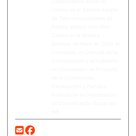
Comunicación social de
Pemex; en el Sistema Estatal
de Telecomunicaciones de
Puebla; publicó otro libro:
Zapata en la Mixteca
poblana; se tiituló en 2023 de
Licenciado en Ciencias de la
Comunicación y actualmente
es Coordinador de Proyecto
de lo Contencioso,
Fiscalización y Partidos
Políticos en la Coordinación
de Comunicación Social del
INE.