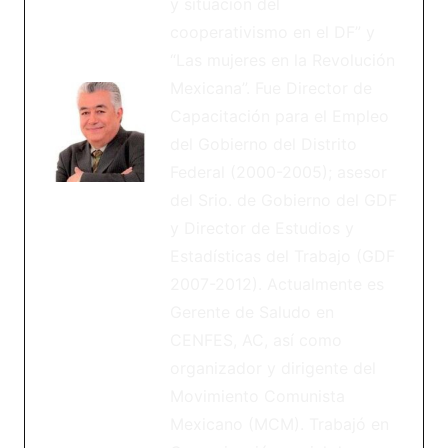
y situación del
cooperativismo en el DF” y
“Las mujeres en la Revolución
Mexicana”. Fue Director de
Capacitación para el Empleo
del Gobierno del Distrito
Federal (2000-2005); asesor
del Srio. de Gobierno del GDF
y Director de Estudios y
Estadísticas del Trabajo (GDF
2007-2012). Actualmente es
Gerente de Saludo en
CENFES, AC, así como
organizador y dirigente del
Movimiento Comunista
Mexicano (MCM). Trabajó en