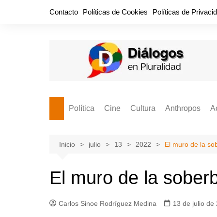
Saltar
Contacto
Políticas de Cookies
Políticas de Privaci
al
contenido
Política
Cine
Cultura
Anthropos
A
Bullidero
Entretenimiento
Comida
Aguascaliente
P
vamos?
Cabos Sueltos
FILMOGRAFÍAS
Crónica
Inicio
julio
13
2022
El muro de la so
Citas para la civ
Cocina Política
Series
Cuento
¡Descrecimient
El muro de la soberb
Disruptor
Libros
Estadística
Espacio Ciudadano
Valor Público
Hemeródromo
Carlos Sinoe Rodríguez Medina
13 de julio de
El Cardenche
Música
Ideas Políticas