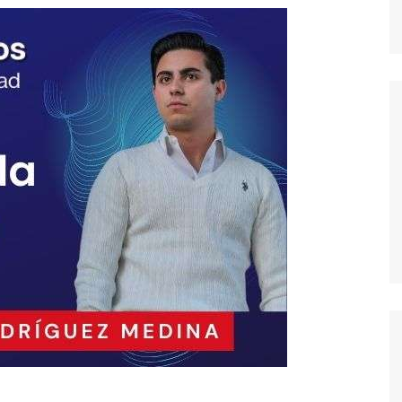
dores
dica
S