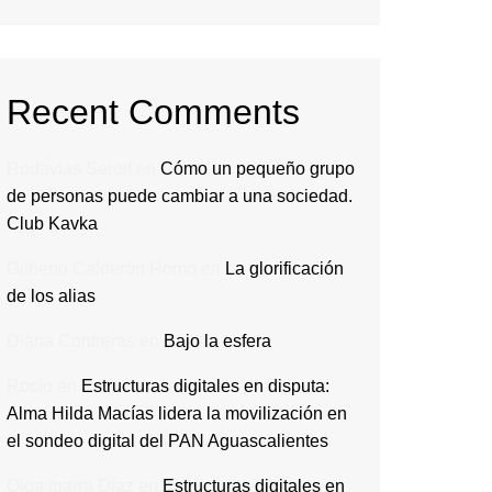
Recent Comments
Rodavlas Serolf
en
Cómo un pequeño grupo
de personas puede cambiar a una sociedad.
Club Kavka
Gilberto Calderón Romo
en
La glorificación
de los alias
Diana Contreras
en
Bajo la esfera
Rocio
en
Estructuras digitales en disputa:
Alma Hilda Macías lidera la movilización en
el sondeo digital del PAN Aguascalientes
Olga Ibarra Díaz
en
Estructuras digitales en