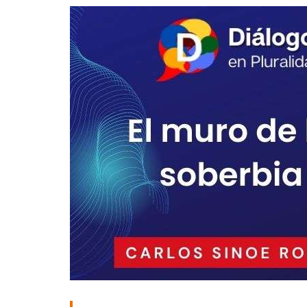
Guerra de Encuestas
Poesía
La vida Breve
Línea Dura
Líderes inspira
Sin rodeos
Pedagogía Jurí
Valor Público
REFLEXIONE
Tilde y tinta
Ya regresé