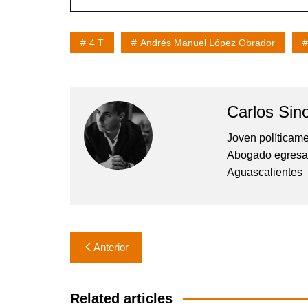
4 T
Andrés Manuel López Obrador
Carlos Sin
Joven políticame
Abogado egresad
Aguascalientes
Navegación
Anterior
de
entradas
Related articles