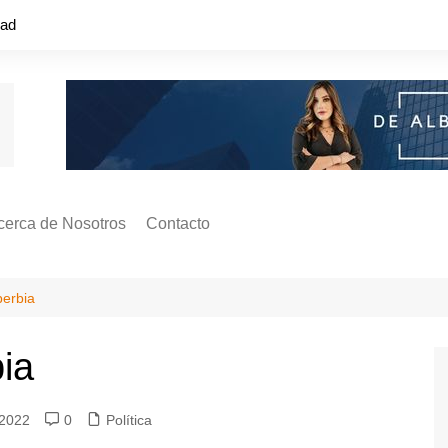
dad
cerca de Nosotros
Contacto
s ¿Cómo
ágina de Autores
berbia
ilidad
o o colapso!
ia
 2022
0
Política