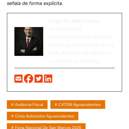
señala de forma explícita.
Diego De Alba Casillas
Dr. en Ciencias
Antropológicas por la UAM-I.
Sociólogo de profesión por la
UAA. Aprendiz de reportero.
Licenciado en Derecho.
Auditoría Fiscal
CATEM Aguascalientes
Crisis Automotriz Aguascalientes
Feria Nacional De San Marcos 2026