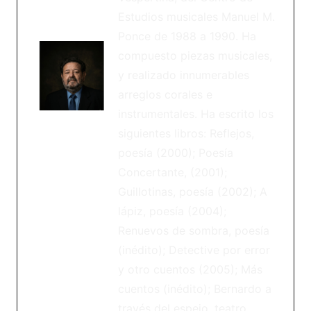
Estudios musicales Manuel M.
Ponce de 1988 a 1990. Ha
compuesto piezas musicales,
y realizado innumerables
arreglos corales e
instrumentales. Ha escrito los
siguientes libros: Reflejos,
poesía (2000); Poesía
Concertante, (2001);
Guillotinas, poesía (2002); A
lápiz, poesía (2004);
Renuevos de sombra, poesía
(inédito); Detective por error
y otro cuentos (2005); Más
cuentos (inédito); Bernardo a
través del espejo, teatro