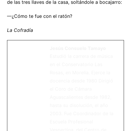
de las tres llaves de la casa, soltándole a bocajarro:
––¿Cómo te fue con el ratón?
La Cofradía
Jesús Consuelo Tamayo
Estudió la carrera de música
en el Conservatorio Las
Rosas, en Morelia. Ejerce la
docencia desde 1980 Dirigió
el Coro de Cámara
Aguascalientes desde 1982,
hasta su disolución, el año
2003. Fue Coordinador de la
Escuela Profesional
Vespertina, del Centro de