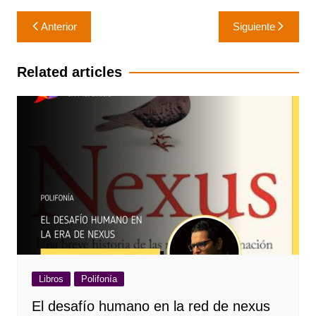
Navegación
Anterior
Siguiente
de
entradas
Related articles
Libros
Polifonía
El desafío humano en la red de nexus