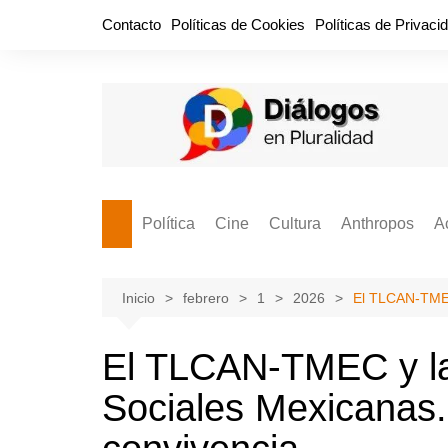
Saltar
Contacto
Políticas de Cookies
Políticas de Privaci
al
contenido
Política
Cine
Cultura
Anthropos
A
Bullidero
Entretenimiento
Comida
Aguascaliente
P
vamos?
Cabos Sueltos
FILMOGRAFÍAS
Crónica
Inicio
febrero
1
2026
El TLCAN-TMEC 
Citas para la civ
Cocina Política
Series
Cuento
¡Descrecimient
El TLCAN-TMEC y la
Disruptor
Libros
Estadística
Sociales Mexicanas.
Espacio Ciudadano
Valor Público
Hemeródromo
El Cardenche
Música
Ideas Políticas