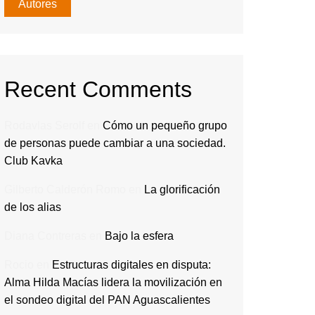
Autores
Recent Comments
Rodavlas Serolf
en
Cómo un pequeño grupo
de personas puede cambiar a una sociedad.
Club Kavka
Gilberto Calderón Romo
en
La glorificación
de los alias
Diana Contreras
en
Bajo la esfera
Rocio
en
Estructuras digitales en disputa:
Alma Hilda Macías lidera la movilización en
el sondeo digital del PAN Aguascalientes