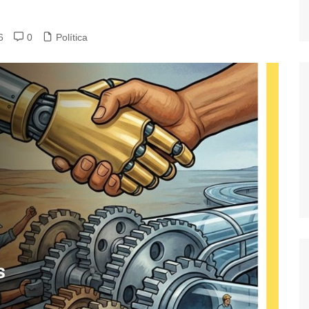
6
0
Política
dores
dica
S