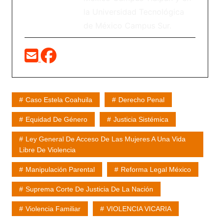
la Universidad Tecnológica
de México Campus Sur.
Caso Estela Coahuila
Derecho Penal
Equidad De Género
Justicia Sistémica
Ley General De Acceso De Las Mujeres A Una Vida
Libre De Violencia
Manipulación Parental
Reforma Legal México
Suprema Corte De Justicia De La Nación
Violencia Familiar
VIOLENCIA VICARIA