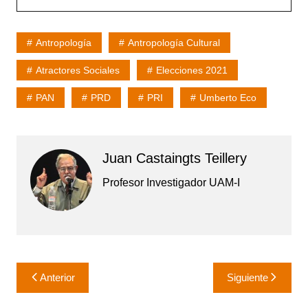
Antropología
Antropología Cultural
Atractores Sociales
Elecciones 2021
PAN
PRD
PRI
Umberto Eco
Juan Castaingts Teillery
Profesor Investigador UAM-I
Navegación
Anterior
Siguiente
de