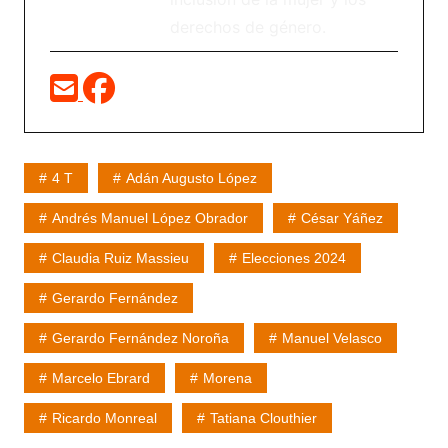
derechos de género.
4 T
Adán Augusto López
Andrés Manuel López Obrador
César Yáñez
Claudia Ruiz Massieu
Elecciones 2024
Gerardo Fernández
Gerardo Fernández Noroña
Manuel Velasco
Marcelo Ebrard
Morena
Ricardo Monreal
Tatiana Clouthier