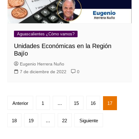
Aguascalientes ¿Cómo vamos?
Unidades Económicas en la Región
Bajío
Eugenio Herrera Nuño
7 de diciembre de 2022
0
Paginación
Anterior
1
…
15
16
17
de
entradas
18
19
…
22
Siguiente