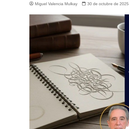
Miguel Valencia Mulkay
30 de octubre de 2025
Guerra de Encuestas
Poesía
La vida Breve
Línea Dura
Líderes inspira
Sin rodeos
Pedagogía Jurí
Valor Público
REFLEXIONE
Tilde y tinta
Ya regresé