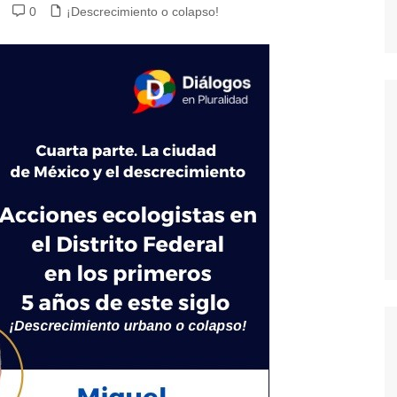
0
¡Descrecimiento o colapso!
dores
dica
S