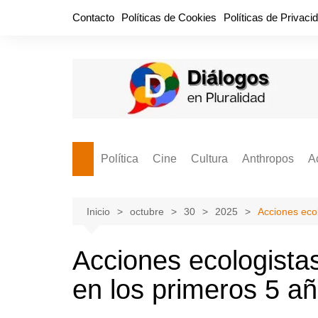
Saltar
Contacto
Políticas de Cookies
Políticas de Privaci
al
contenido
Política
Cine
Cultura
Anthropos
A
Bullidero
Entretenimiento
Comida
Aguascaliente
P
vamos?
Cabos Sueltos
FILMOGRAFÍAS
Crónica
Inicio
octubre
30
2025
Acciones ecol
Citas para la civ
Cocina Política
Series
Cuento
¡Descrecimient
Acciones ecologistas
Disruptor
Libros
Estadística
en los primeros 5 a
Espacio Ciudadano
Valor Público
Hemeródromo
El Cardenche
Música
Ideas Políticas