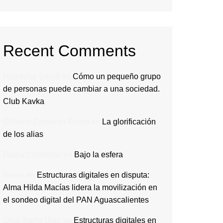
Recent Comments
Rodavlas Serolf
en
Cómo un pequeño grupo
de personas puede cambiar a una sociedad.
Club Kavka
Gilberto Calderón Romo
en
La glorificación
de los alias
Diana Contreras
en
Bajo la esfera
Rocio
en
Estructuras digitales en disputa:
Alma Hilda Macías lidera la movilización en
el sondeo digital del PAN Aguascalientes
Olga Ibarra Díaz
en
Estructuras digitales en