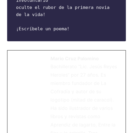
involuntario
oculte el rubor de la primera novia 
de la vida!
¡Escríbele un poema!
Mario Cruz Palomino
Bachillerato “Lic. Jesús Reyes
Heroles” por 27 años. Es
miembro fundador de La
Cofradía y autor de su
logotipo (mitad de caracol).
Ha sido ilustrador de varios
libros y revistas como
Aprendiz de lagarto, Entre la