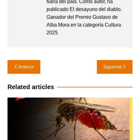
fuera del país. Como autor, ha
publicado El desayuno del diablo.
Ganador del Premio Gustavo de
Alba Mora en la categoría Cultura
2025
Navegación
Anterior
Siguiente
de
entradas
Related articles