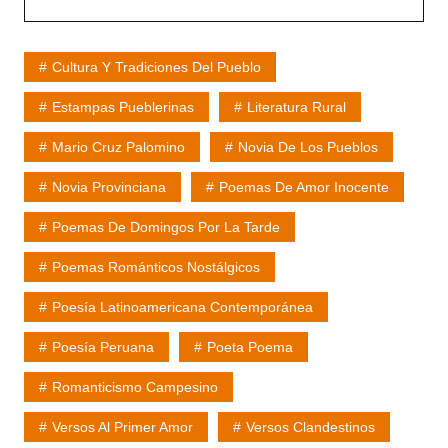
Cultura Y Tradiciones Del Pueblo
Estampas Pueblerinas
Literatura Rural
Mario Cruz Palomino
Novia De Los Pueblos
Novia Provinciana
Poemas De Amor Inocente
Poemas De Domingos Por La Tarde
Poemas Románticos Nostálgicos
Poesía Latinoamericana Contemporánea
Poesía Peruana
Poeta Poema
Romanticismo Campesino
Versos Al Primer Amor
Versos Clandestinos