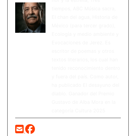
flor y la estrella, Tres
tiempos, ABC Música sacra,
El chan del agua, Historia de
México (para tercer grado),
Ecología y medio ambiente y
Evocaciones de Jerez. Es
escritor de poemas y otros
textos literarios, los cual han
tenido reconocimiento dentro
y fuera del país. Como autor,
ha publicado El desayuno del
diablo. Ganador del Premio
Gustavo de Alba Mora en la
categoría Cultura 2025