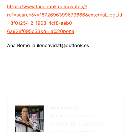
https://www.facebook.com/watch/?
ref=search&v=1672696399673666&external_log_id
=8f01254 2-1963-4cf8-aeb0-
6a92ef695c53&q=la%20pona
Ana Romo jaulericavida1@outlook.es
Ana Romo G
Médica veterinaria y
zootecnista, académica,