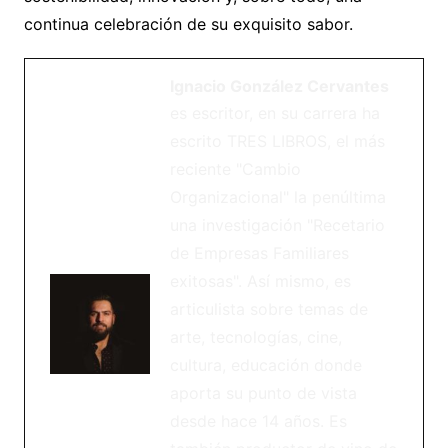
continua celebración de su exquisito sabor.
Ignacio González Cervantes
es escritor, en su carrera ha
escrito TRES LIBROS, el más
reciente "Cambio
Organizacional" la penúltima
una investigación "Recetario
de Empresas Familiares
exitosas". Así mismo, es
articulista sobre temas de
arte, tecnologías, cine,
cultura, educación donde
aporta su punto de vista
desde hace 14 años. Es