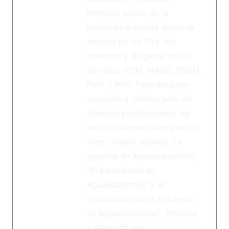
Militante activo de la
izquierda marxista desde la
década de los 70’s; fue
miembro y dirigente de los
partidos: PCM, MAUS, PSUM,
PMS Y PRD. Periodista por
vocación y colaborador de
diversas publicaciones. Ha
escrito diversos libros, entre
ellos: “Fulgor rebelde. La
guerrilla en Aguascalientes”,
“El perredismo en
Aguascalientes” y el
“Diccionario de la Izquierda
en Aguascalientes”, “Historia
y situación del