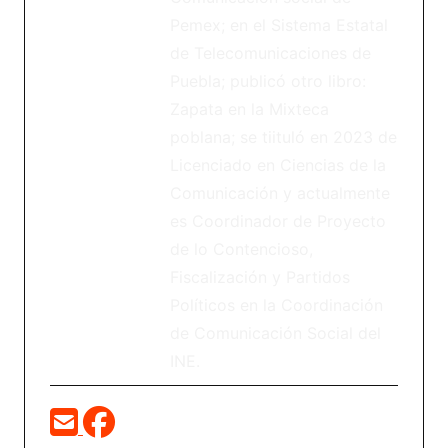
Pemex; en el Sistema Estatal
de Telecomunicaciones de
Puebla; publicó otro libro:
Zapata en la Mixteca
poblana; se tiituló en 2023 de
Licenciado en Ciencias de la
Comunicación y actualmente
es Coordinador de Proyecto
de lo Contencioso,
Fiscalización y Partidos
Políticos en la Coordinación
de Comunicación Social del
INE.