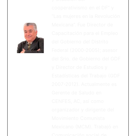
cooperativismo en el DF” y
“Las mujeres en la Revolución
Mexicana”. Fue Director de
Capacitación para el Empleo
del Gobierno del Distrito
Federal (2000-2005); asesor
del Srio. de Gobierno del GDF
y Director de Estudios y
Estadísticas del Trabajo (GDF
2007-2012). Actualmente es
Gerente de Saludo en
CENFES, AC, así como
organizador y dirigente del
Movimiento Comunista
Mexicano (MCM). Trabajó en
Comunicación social de