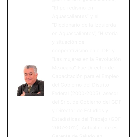
“El perredismo en
Aguascalientes” y el
“Diccionario de la Izquierda
en Aguascalientes”, “Historia
y situación del
cooperativismo en el DF” y
“Las mujeres en la Revolución
Mexicana”. Fue Director de
Capacitación para el Empleo
del Gobierno del Distrito
Federal (2000-2005); asesor
del Srio. de Gobierno del GDF
y Director de Estudios y
Estadísticas del Trabajo (GDF
2007-2012). Actualmente es
Gerente de Saludo en