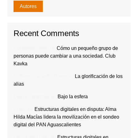
Autores
Recent Comments
Rodavlas Serolf
en
Cómo un pequeño grupo de
personas puede cambiar a una sociedad. Club
Kavka
Gilberto Calderón Romo
en
La glorificación de los
alias
Diana Contreras
en
Bajo la esfera
Rocio
en
Estructuras digitales en disputa: Alma
Hilda Macías lidera la movilización en el sondeo
digital del PAN Aguascalientes
Olga Ibarra Díaz
en
Estructuras digitales en