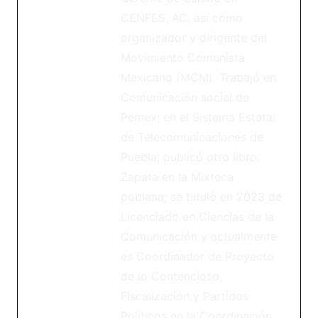
CENFES, AC, así como
organizador y dirigente del
Movimiento Comunista
Mexicano (MCM). Trabajó en
Comunicación social de
Pemex; en el Sistema Estatal
de Telecomunicaciones de
Puebla; publicó otro libro:
Zapata en la Mixteca
poblana; se tiituló en 2023 de
Licenciado en Ciencias de la
Comunicación y actualmente
es Coordinador de Proyecto
de lo Contencioso,
Fiscalización y Partidos
Políticos en la Coordinación