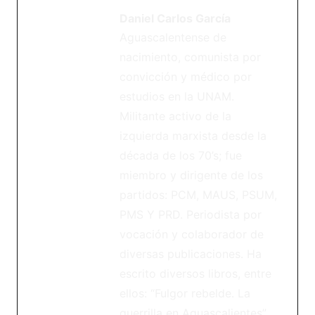
Daniel Carlos García
Aguascalentense de
nacimiento, comunista por
convicción y médico por
estudios en la UNAM.
Militante activo de la
izquierda marxista desde la
década de los 70’s; fue
miembro y dirigente de los
partidos: PCM, MAUS, PSUM,
PMS Y PRD. Periodista por
vocación y colaborador de
diversas publicaciones. Ha
escrito diversos libros, entre
ellos: “Fulgor rebelde. La
guerrilla en Aguascalientes”,