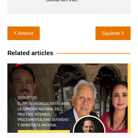
Navegación
Anterior
Siguiente
de
entradas
Related articles