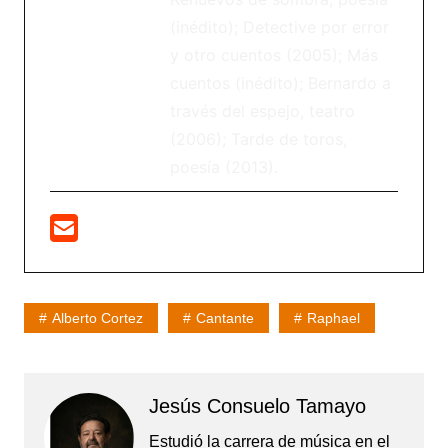
(inédito); Detective por error
y otro cuentos (2005); Más
cuentos (inédito); Bernardo a
través del espejo, teatro
(2006); Tarde de toros,
poesía (2013).
Alberto Cortez
Cantante
Raphael
Jesús Consuelo Tamayo
Estudió la carrera de música en el