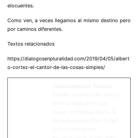
elocuentes.
Como ven, a veces llegamos al mismo destino pero
por caminos diferentes.
Textos relacionados
https://dialogosenpluralidad.com/2019/04/05/albert
o-cortez-el-cantor-de-las-cosas-simples/
Jesús Consuelo Tamayo
Estudió la carrera de música
en el Conservatorio Las
Rosas, en Morelia. Ejerce la
docencia desde 1980 Dirigió
el Coro de Cámara
Aguascalientes desde 1982,