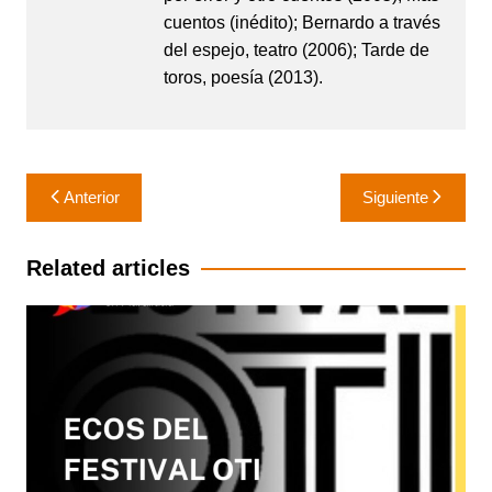
cuentos (inédito); Bernardo a través
del espejo, teatro (2006); Tarde de
toros, poesía (2013).
Navegación
Anterior
Siguiente
de
entradas
Related articles