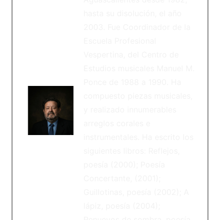
hasta su disolución, el año
2003. Fue Coordinador de la
Escuela Profesional
Vespertina, del Centro de
Estudios musicales Manuel M.
Ponce de 1988 a 1990. Ha
compuesto piezas musicales,
y realizado innumerables
arreglos corales e
instrumentales. Ha escrito los
siguientes libros: Reflejos,
poesía (2000); Poesía
Concertante, (2001);
Guillotinas, poesía (2002); A
lápiz, poesía (2004);
Renuevos de sombra, poesía