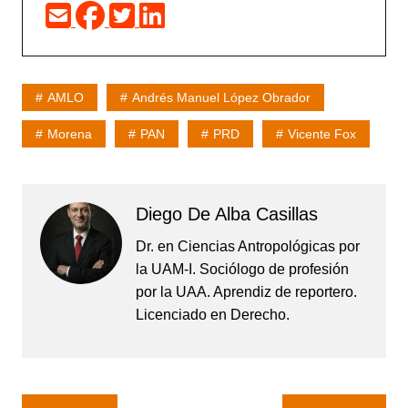
AMLO
Andrés Manuel López Obrador
Morena
PAN
PRD
Vicente Fox
Diego De Alba Casillas
Dr. en Ciencias Antropológicas por
la UAM-I. Sociólogo de profesión
por la UAA. Aprendiz de reportero.
Licenciado en Derecho.
Navegación