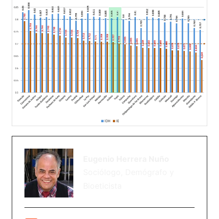
Eugenio Herrera Nuño
Sociólogo, Demógrafo y
Bioeticista