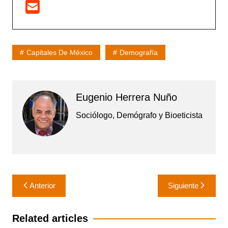
Capitales De México
Demografía
Eugenio Herrera Nuño
Sociólogo, Demógrafo y Bioeticista
Navegación
Anterior
Siguiente
de
entradas
Related articles