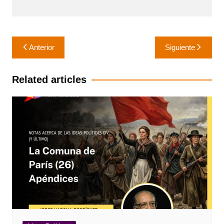
Navegación
Anterior
Siguiente
de
entradas
Related articles