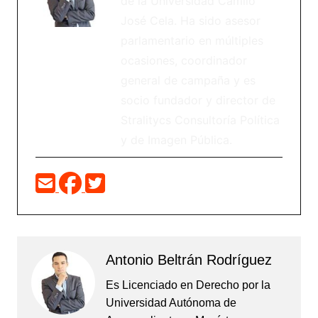
de la Universidad Camilo
José Cela. Ha sido asesor
parlamentario en múltiples
ocasiones, coordinador
general de campaña y es
socio fundador y director de
Stralitycs Consultoría Política
y de Imagen Pública.
Antonio Beltrán Rodríguez
Es Licenciado en Derecho por la
Universidad Autónoma de