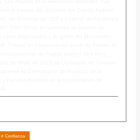
y “Las mujeres en la Revolución Mexicana”. Fue
para el Empleo del Gobierno del Distrito Federal
rio. de Gobierno del GDF y Director de Estudios y
(GDF 2007-2012). Actualmente es Gerente de
í como organizador y dirigente del Movimiento
. Trabajó en Comunicación social de Pemex; en
comunicaciones de Puebla; publicó otro libro:
ana; se tiituló en 2023 de Licenciado en Ciencias
ualmente es Coordinador de Proyecto de lo
 y Partidos Políticos en la Coordinación de
NE.
Confianza