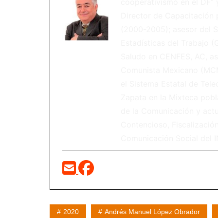
cooperativismo en el DF” 
Director de Capacitación 
(2000-2005); asesor del S
Estadísticas del Trabajo 
Saludo en CENFES, AC, as
Comunista Mexicano (MCM)
el Sistema Estatal de Tele
Zapata en la Mixteca pobl
de la Comunicación y act
Contencioso, Fiscalización
Comunicación Social del I
2020
Andrés Manuel López Obrador