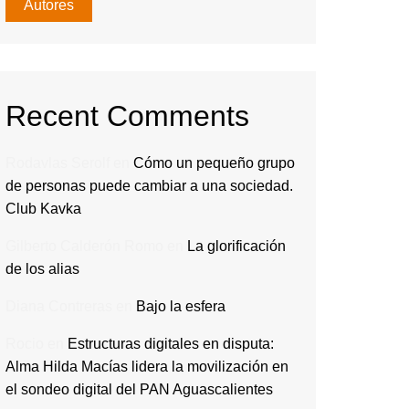
Autores
Recent Comments
Rodavlas Serolf
en
Cómo un pequeño grupo
de personas puede cambiar a una sociedad.
Club Kavka
Gilberto Calderón Romo
en
La glorificación
de los alias
Diana Contreras
en
Bajo la esfera
Rocio
en
Estructuras digitales en disputa:
Alma Hilda Macías lidera la movilización en
el sondeo digital del PAN Aguascalientes