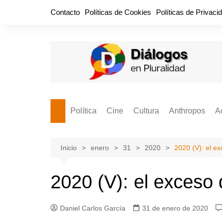
Saltar
Contacto
Políticas de Cookies
Políticas de Privaci
al
contenido
Política
Cine
Cultura
Anthropos
A
Bullidero
Entretenimiento
Comida
Aguascaliente
P
vamos?
Cabos Sueltos
FILMOGRAFÍAS
Crónica
Inicio
enero
31
2020
2020 (V): el e
Citas para la civ
Cocina Política
Series
Cuento
¡Descrecimient
2020 (V): el exceso
Disruptor
Libros
Estadística
Espacio Ciudadano
Valor Público
Hemeródromo
Daniel Carlos García
31 de enero de 2020
El Cardenche
Música
Ideas Políticas