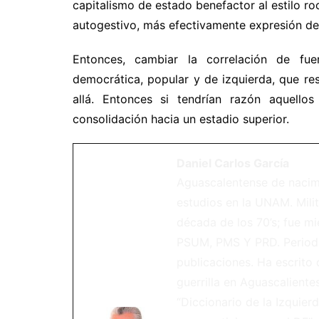
capitalismo de estado benefactor al estilo ro
autogestivo, más efectivamente expresión de
Entonces, cambiar la correlación de fue
democrática, popular y de izquierda, que res
allá. Entonces si tendrían razón aquell
consolidación hacia un estadio superior.
Daniel Carlos García
Aguascalentense de nacim
estudios en la UNAM. Milit
década de los 70’s; fue m
PSUM, PMS Y PRD. Periodi
publicaciones. Ha escrito d
guerrilla en Aguascaliente
“Diccionario de la Izquierd