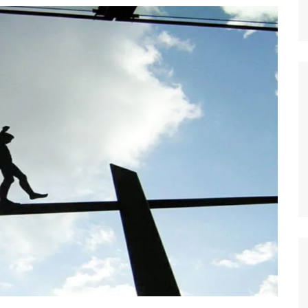
dores
dica
S