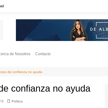
dad
cerca de Nosotros
Contacto
s ¿Cómo
ágina de Autores
xceso de confianza no ayuda
ilidad
o o colapso!
 de confianza no ayuda
0
Política