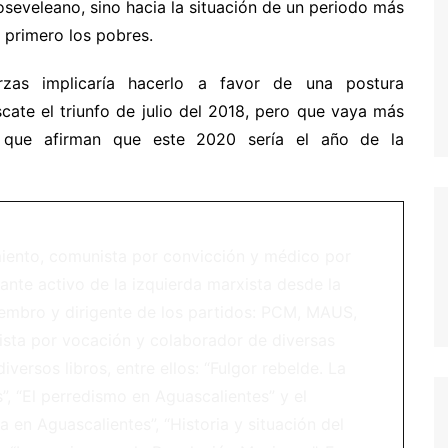
oseveleano, sino hacia la situación de un periodo más
 primero los pobres.
rzas implicaría hacerlo a favor de una postura
cate el triunfo de julio del 2018, pero que vaya más
os que afirman que este 2020 sería el año de la
iento, comunista por convicción y médico por
ante activo de la izquierda marxista desde la
iembro y dirigente de los partidos: PCM, MAUS,
sta por vocación y colaborador de diversas
iversos libros, entre ellos: “Fulgor rebelde. La
s”, “El perredismo en Aguascalientes” y el
a en Aguascalientes”, “Historia y situación del