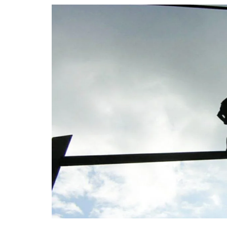
Guerra de Encuestas
Poesía
La vida Breve
Línea Dura
Líderes inspira
Sin rodeos
Pedagogía Jurí
Valor Público
REFLEXIONE
Tilde y tinta
Ya regresé