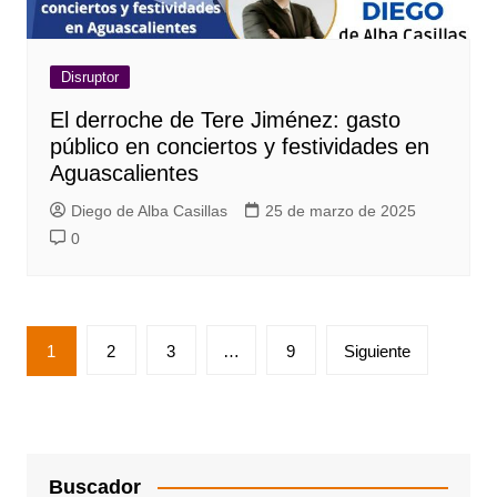
Disruptor
El derroche de Tere Jiménez: gasto
público en conciertos y festividades en
Aguascalientes
Diego de Alba Casillas
25 de marzo de 2025
0
Paginación
1
2
3
…
9
Siguiente
de
entradas
Buscador