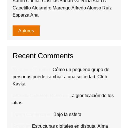
Aarón Cuéllar Casillas Adrián Valencia Alan D
Capetillo Alejandro Marengo Alfredo Alonso Ruiz
Esparza Ana
Autores
Recent Comments
Rodavlas Serolf
en
Cómo un pequeño grupo de
personas puede cambiar a una sociedad. Club
Kavka
Gilberto Calderón Romo
en
La glorificación de los
alias
Diana Contreras
en
Bajo la esfera
Rocio
en
Estructuras digitales en disputa: Alma