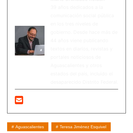
39 años dedicados a la
comunicación social pública
en los tres niveles de
gobierno. Desde hace más de
44 años viene publicando
textos en diarios, revistas y
portales noticiosos de
Aguascalientes y otros
estados del país, incluido el
desaparecido Distrito Federal.
Aguascalientes
Teresa Jiménez Esquivel