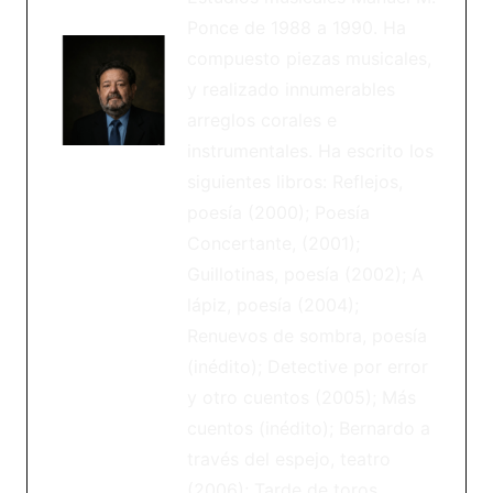
Ponce de 1988 a 1990. Ha
compuesto piezas musicales,
y realizado innumerables
arreglos corales e
instrumentales. Ha escrito los
siguientes libros: Reflejos,
poesía (2000); Poesía
Concertante, (2001);
Guillotinas, poesía (2002); A
lápiz, poesía (2004);
Renuevos de sombra, poesía
(inédito); Detective por error
y otro cuentos (2005); Más
cuentos (inédito); Bernardo a
través del espejo, teatro
(2006); Tarde de toros,