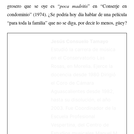
grosero que se oye es “
poca madritis
” en “Conserje en
condominio” (1974). ¿Se podría hoy día hablar de una película
“para toda la familia” que no se diga, por decir lo menos, güey?
Jesús Consuelo Tamayo
Estudió la carrera de música
en el Conservatorio Las
Rosas, en Morelia. Ejerce la
docencia desde 1980 Dirigió
el Coro de Cámara
Aguascalientes desde 1982,
hasta su disolución, el año
2003. Fue Coordinador de la
Escuela Profesional
Vespertina, del Centro de
Estudios musicales Manuel M.