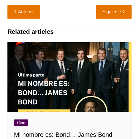
Navegación
Anterior
Siguiente
de
entradas
Related articles
Cine
Mi nombre es: Bond… James Bond