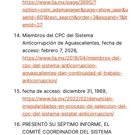
https://www.lja.mx/page/3695/?
option=com_adsmanager&page=show_user&u
serid=601&text_search&order=3&expand=1&It
emid=27
Miembros del CPC del Sistema
Anticorrupción de Aguascalientes, fecha de
acceso: febrero 7, 2026,
https://www.lja.mx/2018/04/miembros-del-
cpc-del-sistema-anticorrupcion-
aguascalientes-dan-continuidad-al-trabajo-
anticorrupcion/
fecha de acceso: diciembre 31, 1969,
https://www.lja.mx/2022/02/denuncian-
irregularidades-en-proceso-de-seleccion-del-
cpc-del-sistema-estatal-anticorrupcion/
PRESENTÓ SU SÉPTIMO INFORME, EL
COMITÉ COORDINADOR DEL SISTEMA