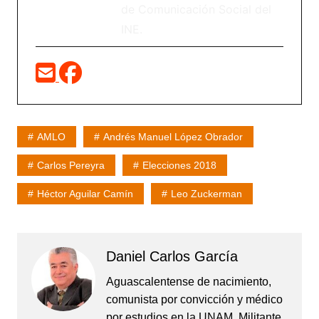
de Comunicación Social del
INE.
AMLO
Andrés Manuel López Obrador
Carlos Pereyra
Elecciones 2018
Héctor Aguilar Camín
Leo Zuckerman
Daniel Carlos García
Aguascalentense de nacimiento,
comunista por convicción y médico
por estudios en la UNAM. Militante