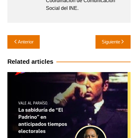
Coordinación de Comunicación
Social del INE.
Navegación
Anterior
Siguiente
de
entradas
Related articles