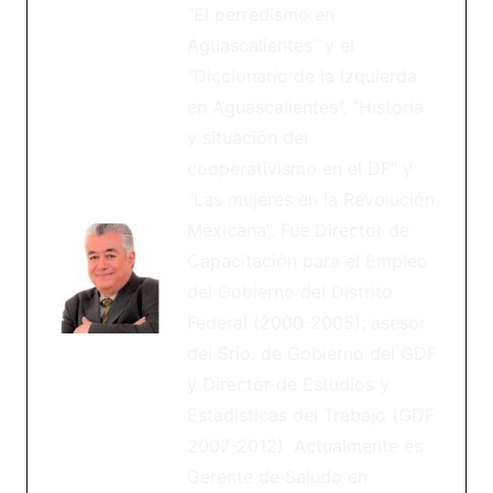
“El perredismo en
Aguascalientes” y el
“Diccionario de la Izquierda
en Aguascalientes”, “Historia
y situación del
cooperativismo en el DF” y
“Las mujeres en la Revolución
Mexicana”. Fue Director de
Capacitación para el Empleo
del Gobierno del Distrito
Federal (2000-2005); asesor
del Srio. de Gobierno del GDF
y Director de Estudios y
Estadísticas del Trabajo (GDF
2007-2012). Actualmente es
Gerente de Saludo en