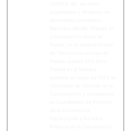
CENFES, AC, así como
organizador y dirigente del
Movimiento Comunista
Mexicano (MCM). Trabajó en
Comunicación social de
Pemex; en el Sistema Estatal
de Telecomunicaciones de
Puebla; publicó otro libro:
Zapata en la Mixteca
poblana; se tiituló en 2023 de
Licenciado en Ciencias de la
Comunicación y actualmente
es Coordinador de Proyecto
de lo Contencioso,
Fiscalización y Partidos
Políticos en la Coordinación