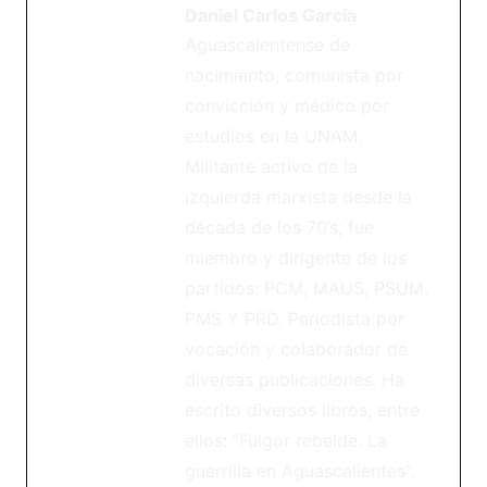
Daniel Carlos García
Aguascalentense de
nacimiento, comunista por
convicción y médico por
estudios en la UNAM.
Militante activo de la
izquierda marxista desde la
década de los 70’s; fue
miembro y dirigente de los
partidos: PCM, MAUS, PSUM,
PMS Y PRD. Periodista por
vocación y colaborador de
diversas publicaciones. Ha
escrito diversos libros, entre
ellos: “Fulgor rebelde. La
guerrilla en Aguascalientes”,