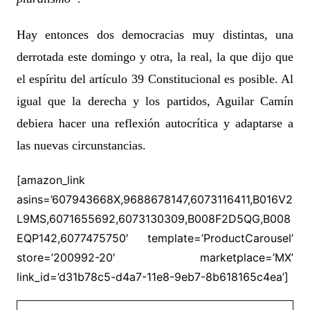
Hay entonces dos democracias muy distintas, una
derrotada este domingo y otra, la real, la que dijo que
el espíritu del artículo 39 Constitucional es posible. Al
igual que la derecha y los partidos, Aguilar Camín
debiera hacer una reflexión autocrítica y adaptarse a
las nuevas circunstancias.
[amazon_link
asins=’607943668X,9688678147,6073116411,B016V2
L9MS,6071655692,6073130309,B008F2D5QG,B008
EQP142,6077475750′ template=’ProductCarousel’
store=’200992-20′ marketplace=’MX’
link_id=’d31b78c5-d4a7-11e8-9eb7-8b618165c4ea’]