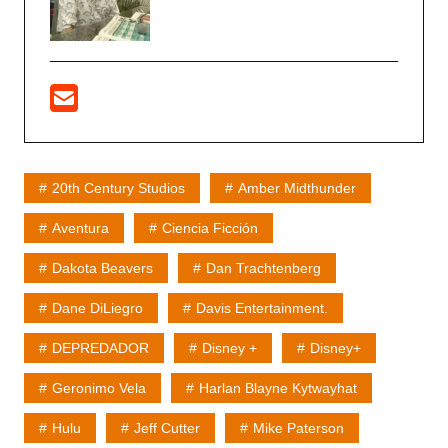
20th Century Studios
Amber Midthunder
Aventura
Ciencia Ficción
Dakota Beavers
Dan Trachtenberg
Dane DiLiegro
Davis Entertainment.
DEPREDADOR
Disney +
Disney+
Geronimo Vela
Harlan Blayne Kytwayhat
Hulu
Jeff Cutter
Mike Paterson