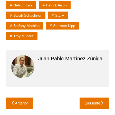
Nelson Leis
Patrick Aison
Sarah Schachner
Star+
Stefany Mathias
Stormee Kipp
Troy Mundle
Juan Pablo Martínez Zúñiga
Navegación
Anterior
Siguiente
de