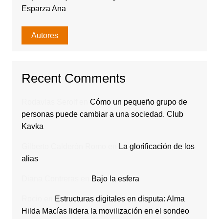
Esparza Ana
Autores
Recent Comments
Rodavlas Serolf
en
Cómo un pequeño grupo de
personas puede cambiar a una sociedad. Club
Kavka
Gilberto Calderón Romo
en
La glorificación de los
alias
Diana Contreras
en
Bajo la esfera
Rocio
en
Estructuras digitales en disputa: Alma
Hilda Macías lidera la movilización en el sondeo