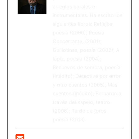
arreglos corales e
instrumentales. Ha escrito los
siguientes libros: Reflejos,
poesía (2000); Poesía
Concertante, (2001);
Guillotinas, poesía (2002); A
lápiz, poesía (2004);
Renuevos de sombra, poesía
(inédito); Detective por error
y otro cuentos (2005); Más
cuentos (inédito); Bernardo a
través del espejo, teatro
(2006); Tarde de toros,
poesía (2013).