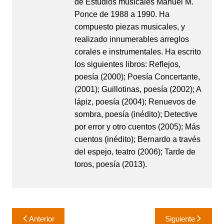
de Estudios musicales Manuel M.
Ponce de 1988 a 1990. Ha
compuesto piezas musicales, y
realizado innumerables arreglos
corales e instrumentales. Ha escrito
los siguientes libros: Reflejos,
poesía (2000); Poesía Concertante,
(2001); Guillotinas, poesía (2002); A
lápiz, poesía (2004); Renuevos de
sombra, poesía (inédito); Detective
por error y otro cuentos (2005); Más
cuentos (inédito); Bernardo a través
del espejo, teatro (2006); Tarde de
toros, poesía (2013).
Navegación
Anterior
Siguiente