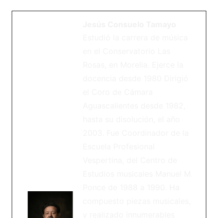
Jesús Consuelo Tamayo
Estudió la carrera de música
en el Conservatorio Las
Rosas, en Morelia. Ejerce la
docencia desde 1980 Dirigió
el Coro de Cámara
Aguascalientes desde 1982,
hasta su disolución, el año
2003. Fue Coordinador de la
Escuela Profesional
Vespertina, del Centro de
Estudios musicales Manuel M.
Ponce de 1988 a 1990. Ha
compuesto piezas musicales,
y realizado innumerables