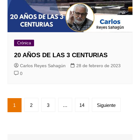
Crónica
20 AÑOS DE LAS 3 CENTURIAS
Carlos Reyes Sahagún
28 de febrero de 2023
0
Paginación
1
2
3
…
14
Siguiente
de
entradas