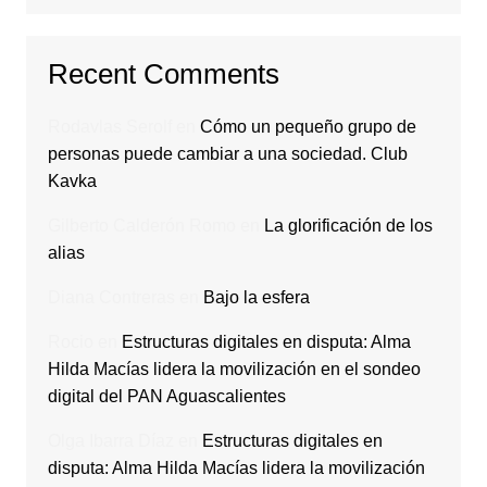
Recent Comments
Rodavlas Serolf
en
Cómo un pequeño grupo de
personas puede cambiar a una sociedad. Club
Kavka
Gilberto Calderón Romo
en
La glorificación de los
alias
Diana Contreras
en
Bajo la esfera
Rocio
en
Estructuras digitales en disputa: Alma
Hilda Macías lidera la movilización en el sondeo
digital del PAN Aguascalientes
Olga Ibarra Díaz
en
Estructuras digitales en
disputa: Alma Hilda Macías lidera la movilización