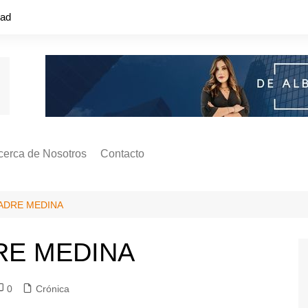
dad
cerca de Nosotros
Contacto
s ¿Cómo
ágina de Autores
PADRE MEDINA
ilidad
o o colapso!
DRE MEDINA
0
Crónica