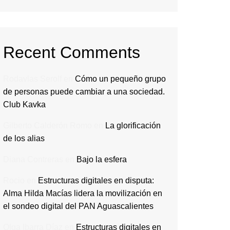
Recent Comments
Rodavlas Serolf
en
Cómo un pequeño grupo
de personas puede cambiar a una sociedad.
Club Kavka
Gilberto Calderón Romo
en
La glorificación
de los alias
Diana Contreras
en
Bajo la esfera
Rocio
en
Estructuras digitales en disputa:
Alma Hilda Macías lidera la movilización en
el sondeo digital del PAN Aguascalientes
Olga Ibarra Díaz
en
Estructuras digitales en