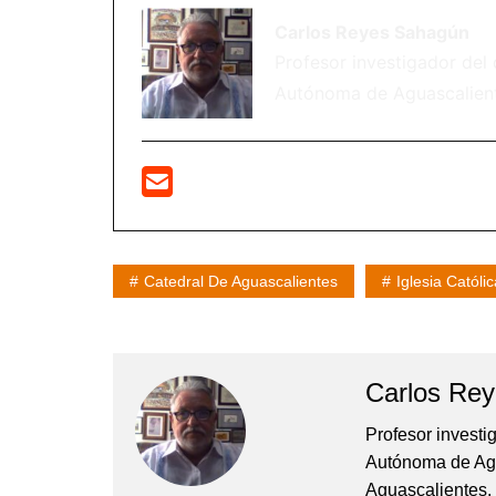
Carlos Reyes Sahagún
Profesor investigador del
Autónoma de Aguascaliente
Catedral De Aguascalientes
Iglesia Católic
Carlos Re
Profesor investi
Autónoma de Agu
Aguascalientes.