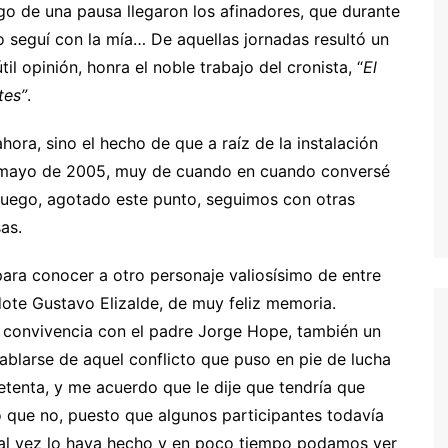
uego de una pausa llegaron los afinadores, que durante
yo seguí con la mía… De aquellas jornadas resultó un
il opinión, honra el noble trabajo del cronista, “
El
tes”
.
hora, sino el hecho de que a raíz de la instalación
e mayo de 2005, muy de cuando en cuando conversé
 luego, agotado este punto, seguimos con otras
as.
para conocer a otro personaje valiosísimo de entre
dote Gustavo Elizalde, de muy feliz memoria.
convivencia con el padre Jorge Hope, también un
ablarse de aquel conflicto que puso en pie de lucha
etenta, y me acuerdo que le dije que tendría que
ó que no, puesto que algunos participantes todavía
 Tal vez lo haya hecho y en poco tiempo podamos ver