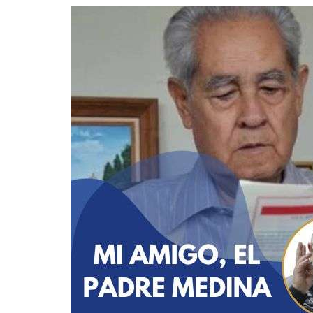
Guerra de Encuestas
Poesía
La vida Breve
Línea Dura
Líderes inspira
Sin rodeos
Pedagogía Jurí
Valor Público
REFLEXIONE
Tilde y tinta
Ya regresé