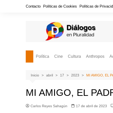
Saltar
Contacto
Políticas de Cookies
Políticas de Privaci
al
contenido
Política
Cine
Cultura
Anthropos
A
Bullidero
Entretenimiento
Comida
Aguascaliente
P
vamos?
Cabos Sueltos
FILMOGRAFÍAS
Crónica
Inicio
abril
17
2023
MI AMIGO, EL 
Citas para la civ
Cocina Política
Series
Cuento
¡Descrecimient
MI AMIGO, EL PA
Disruptor
Libros
Estadística
Espacio Ciudadano
Valor Público
Hemeródromo
Carlos Reyes Sahagún
17 de abril de 2023
El Cardenche
Música
Ideas Políticas