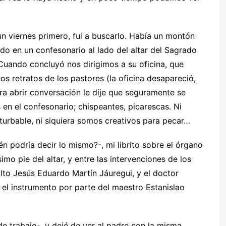
n viernes primero, fui a buscarlo. Había un montón
do en un confesonario al lado del altar del Sagrado
Cuando concluyó nos dirigimos a su oficina, que
los retratos de los pastores (la oficina desapareció,
ra abrir conversación le dije que seguramente se
en el confesonario; chispeantes, picarescas. Ni
turbable, ni siquiera somos creativos para pecar…
én podría decir lo mismo?-, mi librito sobre el órgano
mo pie del altar, y entre las intervenciones de los
sulto Jesús Eduardo Martín Jáuregui, y el doctor
 el instrumento por parte del maestro Estanislao
de trabajo-, y dejé de ver al padre con la misma