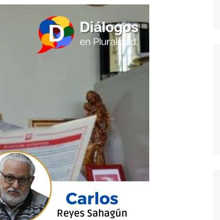
dores
dica
S