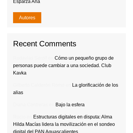
Esparza Ana
Autores
Recent Comments
Rodavlas Serolf
en
Cómo un pequeño grupo de
personas puede cambiar a una sociedad. Club
Kavka
Gilberto Calderón Romo
en
La glorificación de los
alias
Diana Contreras
en
Bajo la esfera
Rocio
en
Estructuras digitales en disputa: Alma
Hilda Macías lidera la movilización en el sondeo
digital del PAN Aguascalientes