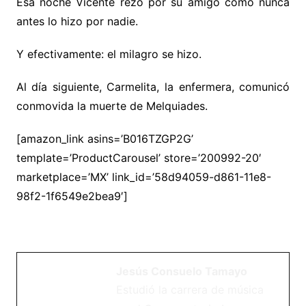
Esa noche Vicente rezó por su amigo como nunca
antes lo hizo por nadie.
Y efectivamente: el milagro se hizo.
Al día siguiente, Carmelita, la enfermera, comunicó
conmovida la muerte de Melquiades.
[amazon_link asins=’B016TZGP2G’
template=’ProductCarousel’ store=’200992-20′
marketplace=’MX’ link_id=’58d94059-d861-11e8-
98f2-1f6549e2bea9′]
Jesús Consuelo Tamayo
Estudió la carrera de música