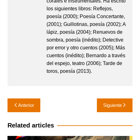
corales e instrumentales. Ha escrito
los siguientes libros: Reflejos,
poesía (2000); Poesía Concertante,
(2001); Guillotinas, poesía (2002); A
lápiz, poesía (2004); Renuevos de
sombra, poesía (inédito); Detective
por error y otro cuentos (2005); Más
cuentos (inédito); Bernardo a través
del espejo, teatro (2006); Tarde de
toros, poesía (2013).
Navegación
Anterior
Siguiente
de
entradas
Related articles