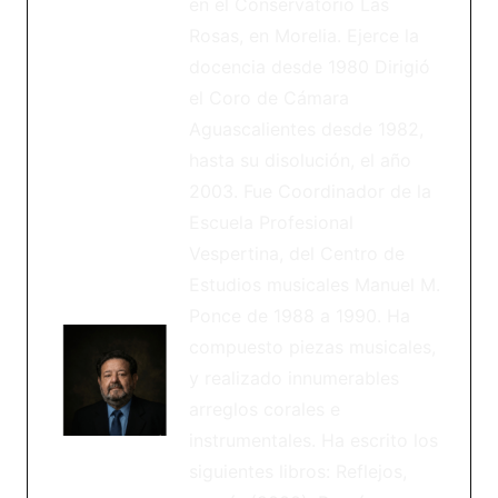
en el Conservatorio Las
Rosas, en Morelia. Ejerce la
docencia desde 1980 Dirigió
el Coro de Cámara
Aguascalientes desde 1982,
hasta su disolución, el año
2003. Fue Coordinador de la
Escuela Profesional
Vespertina, del Centro de
Estudios musicales Manuel M.
Ponce de 1988 a 1990. Ha
compuesto piezas musicales,
y realizado innumerables
arreglos corales e
instrumentales. Ha escrito los
siguientes libros: Reflejos,