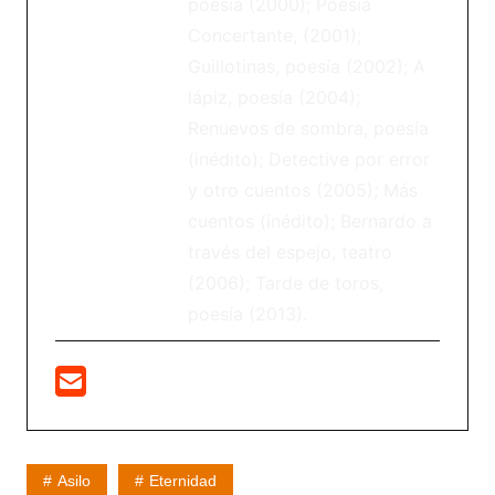
poesía (2000); Poesía
Concertante, (2001);
Guillotinas, poesía (2002); A
lápiz, poesía (2004);
Renuevos de sombra, poesía
(inédito); Detective por error
y otro cuentos (2005); Más
cuentos (inédito); Bernardo a
través del espejo, teatro
(2006); Tarde de toros,
poesía (2013).
Asilo
Eternidad