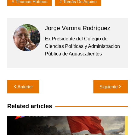
Thomas Hobbes
Tomás De Aquino
Jorge Varona Rodríguez
Ex Presidente del Colegio de
Ciencias Políticas y Administración
Pública de Aguascalientes
Navegación
Anterior
Siguiente
de
entradas
Related articles