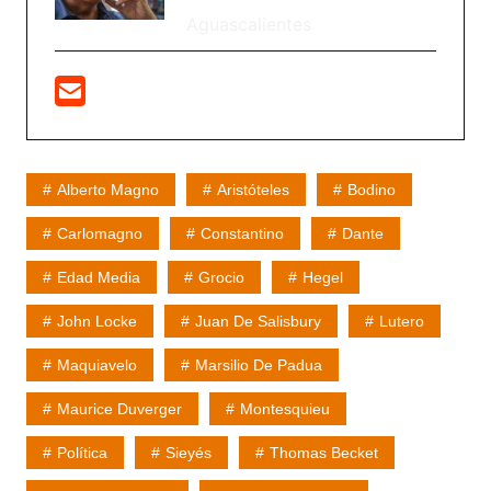
Aguascalientes
Alberto Magno
Aristóteles
Bodino
Carlomagno
Constantino
Dante
Edad Media
Grocio
Hegel
John Locke
Juan De Salisbury
Lutero
Maquiavelo
Marsilio De Padua
Maurice Duverger
Montesquieu
Política
Sieyés
Thomas Becket