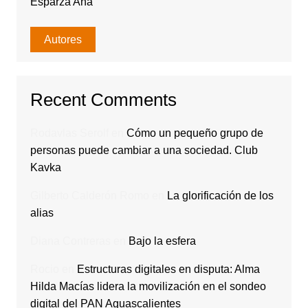
Esparza Ana
Autores
Recent Comments
Rodavlas Serolf
en
Cómo un pequeño grupo de
personas puede cambiar a una sociedad. Club
Kavka
Gilberto Calderón Romo
en
La glorificación de los
alias
Diana Contreras
en
Bajo la esfera
Rocio
en
Estructuras digitales en disputa: Alma
Hilda Macías lidera la movilización en el sondeo
digital del PAN Aguascalientes