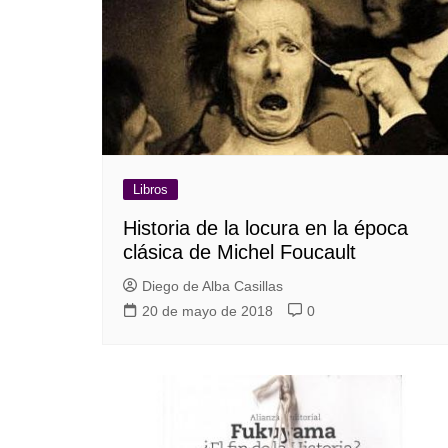
Guerra de Encuestas
Poesía
La vida Breve
Línea Dura
Líderes inspira
Sin rodeos
Pedagogía Jurí
Valor Público
REFLEXIONE
Tilde y tinta
Libros
Ya regresé
Historia de la locura en la época
clásica de Michel Foucault
Diego de Alba Casillas
20 de mayo de 2018
0