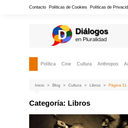
Saltar
Contacto
Políticas de Cookies
Políticas de Privaci
al
contenido
Política
Cine
Cultura
Anthropos
A
Bullidero
Entretenimiento
Comida
Aguascaliente
P
vamos?
Cabos Sueltos
FILMOGRAFÍAS
Crónica
Inicio
Blog
Cultura
Libros
Página 11
Citas para la civ
Cocina Política
Series
Cuento
¡Descrecimient
Categoría:
Libros
Disruptor
Libros
Estadística
Espacio Ciudadano
Valor Público
Hemeródromo
El Cardenche
Música
Ideas Políticas