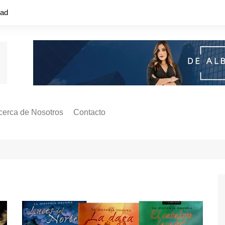
dad
cerca de Nosotros
Contacto
s ¿Cómo
ágina de Autores
ilidad
o o colapso!