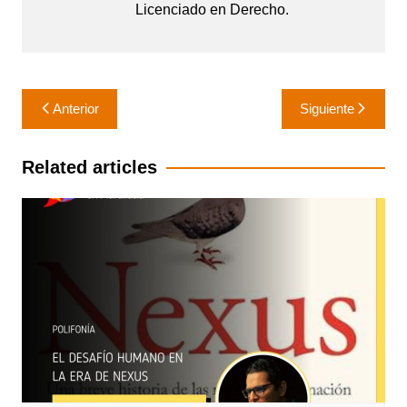
Licenciado en Derecho.
Navegación
Anterior
Siguiente
de
entradas
Related articles