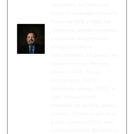
Vespertina, del Centro de
Estudios musicales Manuel M.
Ponce de 1988 a 1990. Ha
compuesto piezas musicales,
y realizado innumerables
arreglos corales e
instrumentales. Ha escrito los
siguientes libros: Reflejos,
poesía (2000); Poesía
Concertante, (2001);
Guillotinas, poesía (2002); A
lápiz, poesía (2004);
Renuevos de sombra, poesía
(inédito); Detective por error
y otro cuentos (2005); Más
cuentos (inédito); Bernardo a