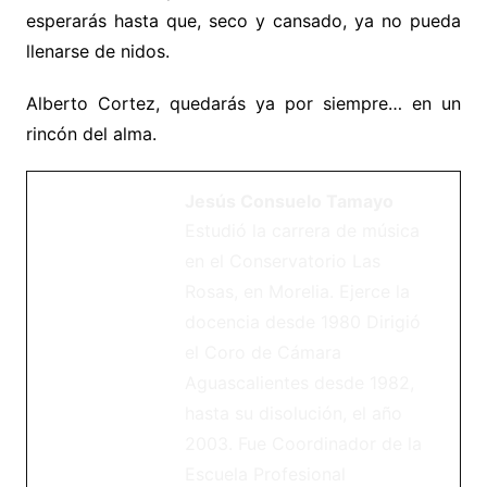
esperarás hasta que, seco y cansado, ya no pueda
llenarse de nidos.
Alberto Cortez, quedarás ya por siempre… en un
rincón del alma.
Jesús Consuelo Tamayo
Estudió la carrera de música
en el Conservatorio Las
Rosas, en Morelia. Ejerce la
docencia desde 1980 Dirigió
el Coro de Cámara
Aguascalientes desde 1982,
hasta su disolución, el año
2003. Fue Coordinador de la
Escuela Profesional