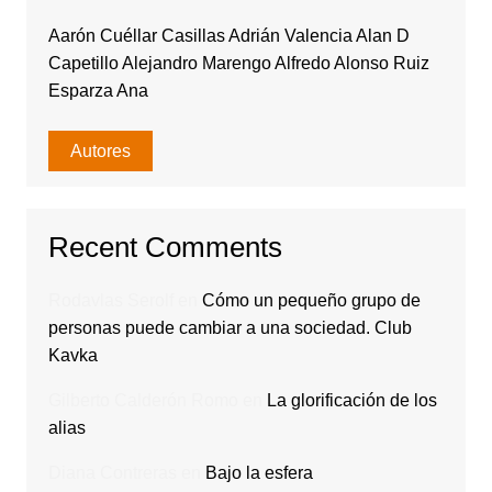
Aarón Cuéllar Casillas Adrián Valencia Alan D
Capetillo Alejandro Marengo Alfredo Alonso Ruiz
Esparza Ana
Autores
Recent Comments
Rodavlas Serolf
en
Cómo un pequeño grupo de
personas puede cambiar a una sociedad. Club
Kavka
Gilberto Calderón Romo
en
La glorificación de los
alias
Diana Contreras
en
Bajo la esfera