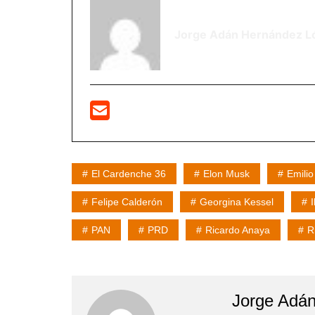
Jorge Adán Hernández L
El Cardenche 36
Elon Musk
Emili
Felipe Calderón
Georgina Kessel
PAN
PRD
Ricardo Anaya
R
Jorge Adá