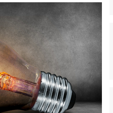
dores
dica
S