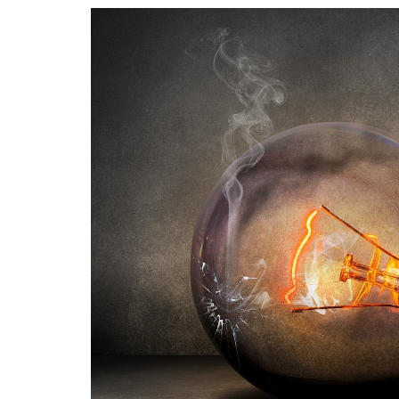
Guerra de Encuestas
Poesía
La vida Breve
Línea Dura
Líderes inspira
Sin rodeos
Pedagogía Jurí
Valor Público
REFLEXIONE
Tilde y tinta
Ya regresé