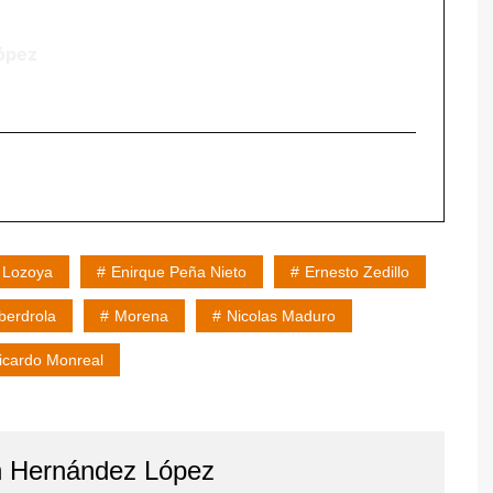
ópez
o Lozoya
Enirque Peña Nieto
Ernesto Zedillo
Iberdrola
Morena
Nicolas Maduro
icardo Monreal
n Hernández López