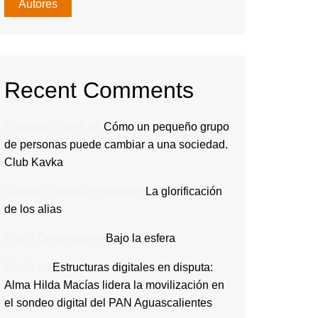
Autores
Recent Comments
Rodavlas Serolf
en
Cómo un pequeño grupo
de personas puede cambiar a una sociedad.
Club Kavka
Gilberto Calderón Romo
en
La glorificación
de los alias
Diana Contreras
en
Bajo la esfera
Rocio
en
Estructuras digitales en disputa:
Alma Hilda Macías lidera la movilización en
el sondeo digital del PAN Aguascalientes