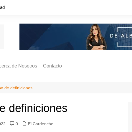
dad
cerca de Nosotros
Contacto
s ¿Cómo
ágina de Autores
o de definiciones
ilidad
o o colapso!
e definiciones
022
0
El Cardenche