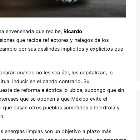
na envenenada que recibe,
Ricardo
iones que recibe reflectores y halagos de los
cambio por sus deslindes implícitos y explícitos que
arán cuando no les sea útil, los capitalizan, lo
itual inducir en el bando contrario. Su
uesta de reforma eléctrica lo ubica, supongo que sin
intereses que se oponen a que México evite el
el que pasan otros pueblos sometidos a Iberdrola y
n.
as energías limpias son un objetivo a plazo más
el mega magnate de los autos eléctricos, las empresas