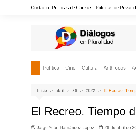
Saltar
Contacto
Políticas de Cookies
Políticas de Privaci
al
contenido
Política
Cine
Cultura
Anthropos
A
Bullidero
Entretenimiento
Comida
Aguascaliente
P
vamos?
Cabos Sueltos
FILMOGRAFÍAS
Crónica
Inicio
abril
26
2022
El Recreo. Tiemp
Citas para la civ
Cocina Política
Series
Cuento
¡Descrecimient
El Recreo. Tiempo d
Disruptor
Libros
Estadística
Espacio Ciudadano
Valor Público
Hemeródromo
Jorge Adán Hernández López
26 de abril de 2
El Cardenche
Música
Ideas Políticas