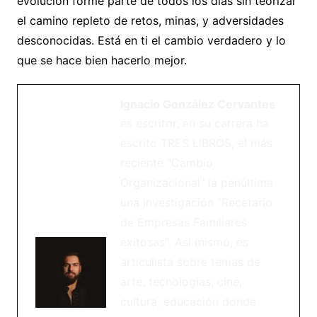
evolución forme parte de todos los días sin teorizar
el camino repleto de retos, minas, y adversidades
desconocidas. Está en ti el cambio verdadero y lo
que se hace bien hacerlo mejor.
Ignacio González Cervantes
es escritor, en su carrera ha
escrito TRES LIBROS, el más
reciente "Cambio
Organizacional" la penúltima
una investigación "Recetario
de Empresas Familiares
exitosas". Así mismo, es
articulista sobre temas de
arte, tecnologías, cine,
cultura, educación donde