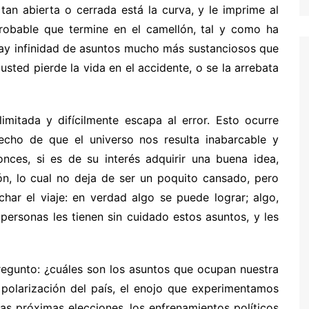
tan abierta o cerrada está la curva, y le imprime al
probable que termine en el camellón, tal y como ha
hay infinidad de asuntos mucho más sustanciosos que
sted pierde la vida en el accidente, o se la arrebata
imitada y difícilmente escapa al error. Esto ocurre
cho de que el universo nos resulta inabarcable y
ces, si es de su interés adquirir una buena idea,
ón, lo cual no deja de ser un poquito cansado, pero
ar el viaje: en verdad algo se puede lograr; algo,
ersonas les tienen sin cuidado estos asuntos, y les
regunto: ¿cuáles son los asuntos que ocupan nuestra
 polarización del país, el enojo que experimentamos
las próximas elecciones, los enfrenamientos políticos