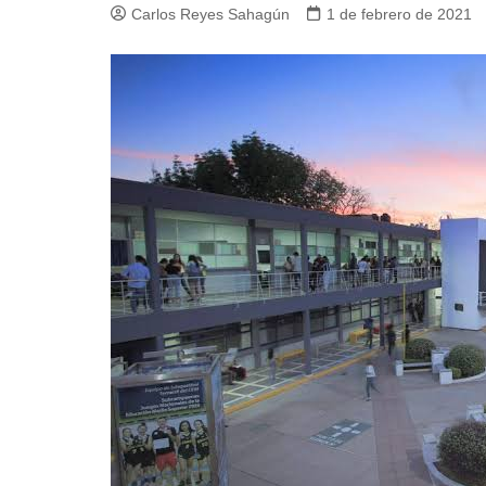
Carlos Reyes Sahagún
1 de febrero de 2021
Guerra de Encuestas
Poesía
La vida Breve
Línea Dura
Líderes inspira
Sin rodeos
Pedagogía Jurí
Valor Público
REFLEXIONE
Tilde y tinta
Ya regresé