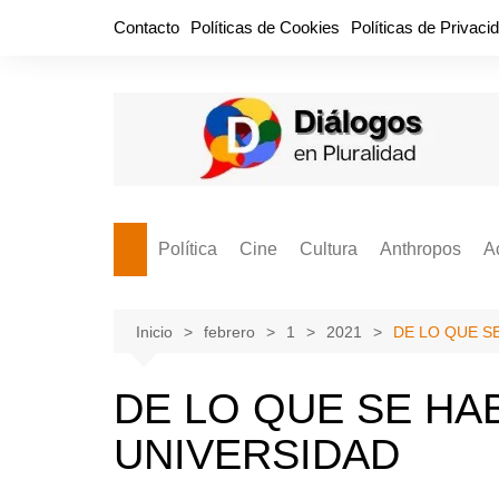
Saltar
Contacto
Políticas de Cookies
Políticas de Privaci
al
contenido
Política
Cine
Cultura
Anthropos
A
Bullidero
Entretenimiento
Comida
Aguascaliente
P
vamos?
Cabos Sueltos
FILMOGRAFÍAS
Crónica
Inicio
febrero
1
2021
DE LO QUE S
Citas para la civ
Cocina Política
Series
Cuento
¡Descrecimient
DE LO QUE SE HAB
Disruptor
Libros
Estadística
UNIVERSIDAD
Espacio Ciudadano
Valor Público
Hemeródromo
El Cardenche
Música
Ideas Políticas