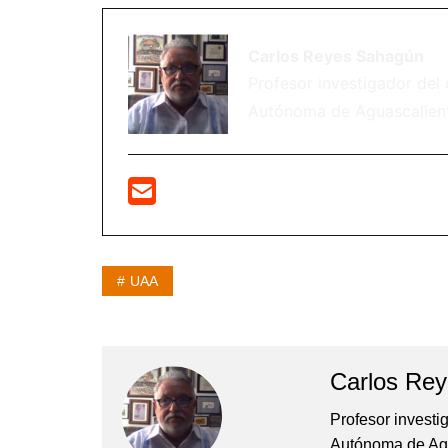
Carlos Reyes Sahagún
Profesor investigador del
Autónoma de Aguascaliente
UAA
Carlos Re
Profesor investi
Autónoma de Agu