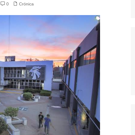
0
Crónica
dores
dica
S