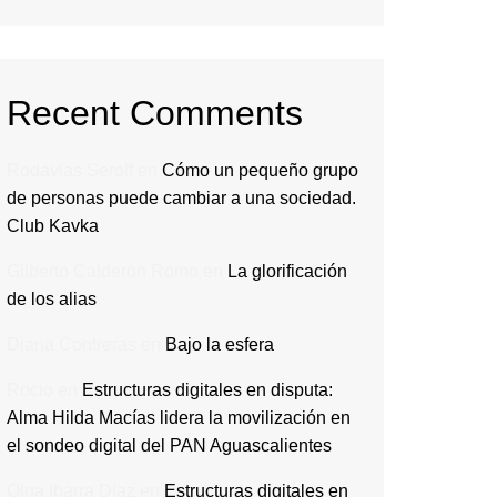
Recent Comments
Rodavlas Serolf
en
Cómo un pequeño grupo
de personas puede cambiar a una sociedad.
Club Kavka
Gilberto Calderón Romo
en
La glorificación
de los alias
Diana Contreras
en
Bajo la esfera
Rocio
en
Estructuras digitales en disputa:
Alma Hilda Macías lidera la movilización en
el sondeo digital del PAN Aguascalientes
Olga Ibarra Díaz
en
Estructuras digitales en