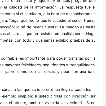
 va a ocurrir esto y aquello. Entonces pregunté que
ar la calidad de la información. La respuesta fue el
es como si el carnicero, a la hora de despacharme un
jera: “oiga, qué feo lo que le sucedió al señor Trump,
elección; lo sé de buena fuente”. La imagen es hasta
as absurdas, que no resisten un análisis serio. Haga
ompetas, con todo y que jamás exhibió pruebas de su
confiable, es importante para poder transitar por la
as mayores felicidades, seguridades y tranquilidades,
 sí, ya ve como son las cosas, y peor con una idea
rsonas a las que su idea errónea llega a costarles la
 ejemplo simplón: si usted circula con dirección sur
hacia el oriente, rumbo a Avenida Universidad… Si no