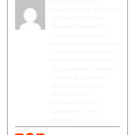
Estatal de Derechos
Humanos de Ags., Integrante
del Comité Técnico del
Mecanismo Nacional de
Prevención de la Tortura,
maestro de Derecho Romano
y de Hermenéutica Jurídica
en la Universidad Autónoma
de Aguascalientes, miembro
fundador de la Academia
Mexicana de Derecho
Notarial, miembro
correspondiente del
Seminario de Cultura
Mexicana.