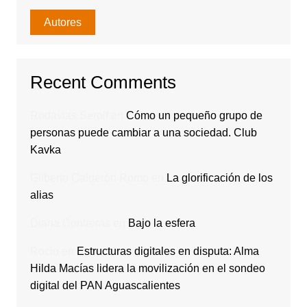
Autores
Recent Comments
Rodavlas Serolf
en
Cómo un pequeño grupo de
personas puede cambiar a una sociedad. Club
Kavka
Gilberto Calderón Romo
en
La glorificación de los
alias
Diana Contreras
en
Bajo la esfera
Rocio
en
Estructuras digitales en disputa: Alma
Hilda Macías lidera la movilización en el sondeo
digital del PAN Aguascalientes