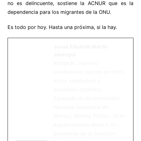
no es delincuente, sostiene la ACNUR que es la
dependencia para los migrantes de la ONU.
Es todo por hoy. Hasta una próxima, si la hay.
Jesús Eduardo Martín
Jáuregui
Abogado, maestro
universitario, taurino en retiro,
lector compulsivo y
escribidor catártico.
Egresado de la Universidad
Nacional Autónoma de
México, Notario Público 19 en
Aguascalientes México, Ex-
presidente de la Comisión