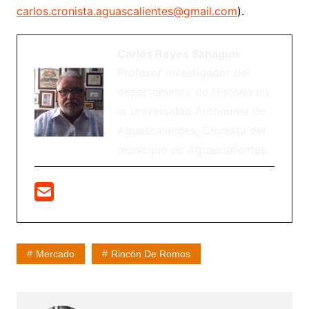
carlos.cronista.aguascalientes@gmail.com
).
Carlos Reyes Sahagún
Profesor investigador del
departamento de Historia en
la Universidad Autónoma de
Aguascalientes, Cronista del
municipio de Aguascalientes.
Mercado
Rincón De Romos