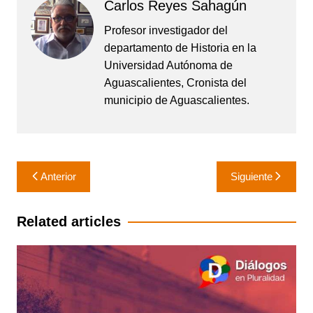
Carlos Reyes Sahagún
Profesor investigador del
departamento de Historia en la
Universidad Autónoma de
Aguascalientes, Cronista del
municipio de Aguascalientes.
Navegación
Anterior
Siguiente
de
entradas
Related articles