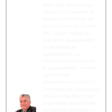
PMS Y PRD. Periodista por
vocación y colaborador de
diversas publicaciones. Ha
escrito diversos libros, entre
ellos: “Fulgor rebelde. La
guerrilla en Aguascalientes”,
“El perredismo en
Aguascalientes” y el
“Diccionario de la Izquierda
en Aguascalientes”, “Historia
y situación del
cooperativismo en el DF” y
“Las mujeres en la Revolución
Mexicana”. Fue Director de
Capacitación para el Empleo
del Gobierno del Distrito