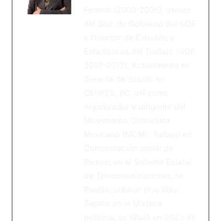
Federal (2000-2005); asesor
del Srio. de Gobierno del GDF
y Director de Estudios y
Estadísticas del Trabajo (GDF
2007-2012). Actualmente es
Gerente de Saludo en
CENFES, AC, así como
organizador y dirigente del
Movimiento Comunista
Mexicano (MCM). Trabajó en
Comunicación social de
Pemex; en el Sistema Estatal
de Telecomunicaciones de
Puebla; publicó otro libro:
Zapata en la Mixteca
poblana; se tiituló en 2023 de