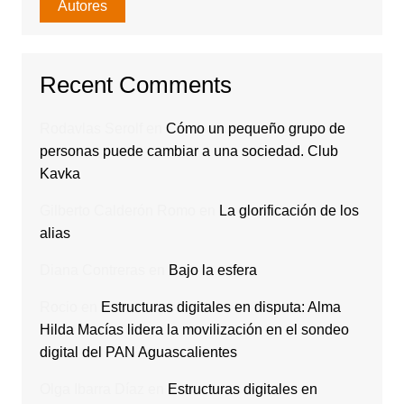
Autores
Recent Comments
Rodavlas Serolf
en
Cómo un pequeño grupo de
personas puede cambiar a una sociedad. Club
Kavka
Gilberto Calderón Romo
en
La glorificación de los
alias
Diana Contreras
en
Bajo la esfera
Rocio
en
Estructuras digitales en disputa: Alma
Hilda Macías lidera la movilización en el sondeo
digital del PAN Aguascalientes
Olga Ibarra Díaz
en
Estructuras digitales en