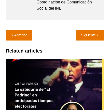
Coordinación de Comunicación
Social del INE.
Navegación
Anterior
Siguiente
de
entradas
Related articles