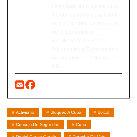
Licenciado en Ciencias de la
Comunicación y actualmente
es Coordinador de Proyecto
de lo Contencioso,
Fiscalización y Partidos
Políticos en la Coordinación
de Comunicación Social del
INE.
Activismo
Bloqueo A Cuba
Boicot
Consejo De Seguridad
Cuba
Daniel Carlos García
Derecho De Veto