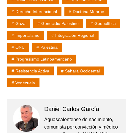
Derecho Internacional
Doctrina Monroe
Gaza
Genocidio Palestino
Geopolítica
Imperialismo
Integración Regional
ONU
Palestina
Progresismo Latinoamericano
Resistencia Activa
Sáhara Occidental
Venezuela
Daniel Carlos García
Aguascalentense de nacimiento,
comunista por convicción y médico