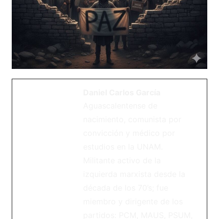
Daniel Carlos García
Aguascalentense de
nacimiento, comunista por
convicción y médico por
estudios en la UNAM.
Militante activo de la
izquierda marxista desde la
década de los 70’s; fue
miembro y dirigente de los
partidos: PCM, MAUS, PSUM,