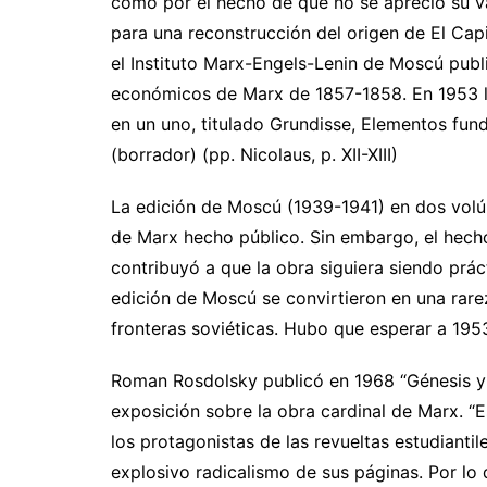
como por el hecho de que no se apreció su va
para una reconstrucción del origen de El Capit
el Instituto Marx-Engels-Lenin de Moscú pub
económicos de Marx de 1857-1858. En 1953 la 
en un uno, titulado Grundisse, Elementos fund
(borrador) (pp. Nicolaus, p. XII-XIII)
La edición de Moscú (1939-1941) en dos volú
de Marx hecho público. Sin embargo, el hecho
contribuyó a que la obra siguiera siendo prác
edición de Moscú se convirtieron en una rare
fronteras soviéticas. Hubo que esperar a 1953
Roman Rosdolsky publicó en 1968 “Génesis y e
exposición sobre la obra cardinal de Marx. “
los protagonistas de las revueltas estudianti
explosivo radicalismo de sus páginas. Por lo 