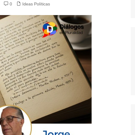
0
Ideas Políticas
dores
dica
S