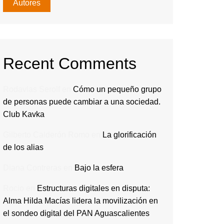
Autores
Recent Comments
Rodavlas Serolf
en
Cómo un pequeño grupo
de personas puede cambiar a una sociedad.
Club Kavka
Gilberto Calderón Romo
en
La glorificación
de los alias
Diana Contreras
en
Bajo la esfera
Rocio
en
Estructuras digitales en disputa:
Alma Hilda Macías lidera la movilización en
el sondeo digital del PAN Aguascalientes