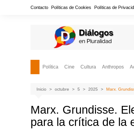
Saltar
Contacto
Políticas de Cookies
Políticas de Privaci
al
contenido
Política
Cine
Cultura
Anthropos
A
Bullidero
Entretenimiento
Comida
Aguascaliente
P
vamos?
Cabos Sueltos
FILMOGRAFÍAS
Crónica
Inicio
octubre
5
2025
Marx. Grundiss
Citas para la civ
Cocina Política
Series
Cuento
¡Descrecimient
Marx. Grundisse. E
Disruptor
Libros
Estadística
para la crítica de la
Espacio Ciudadano
Valor Público
Hemeródromo
El Cardenche
Música
Ideas Políticas