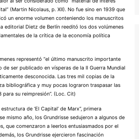
lor al ser considerado como “material de interés
al” (Martin Nicolaus, p. XII). No fue sino en 1939 que
licó un enorme volumen conteniendo los manuscritos
editorial Dietz de Berlín reeditó los dos volúmenes
amentales de la crítica de la economía política
menes representó “el último manuscrito importante
 de ser publicado en vísperas de la II Guerra Mundial
ticamente desconocida. Las tres mil copias de la
za bibliográfica y muy pocas lograron traspasar las
 para su reimpresión”. (Loc. Cit)
structura de ‘El Capital’ de Marx”, primera
Ese mismo año, los Grundrisse sedujeron a algunos de
les, que comenzaron a leerlos entusiasmados por el
demás, los Grundrisse ejercieron fascinación