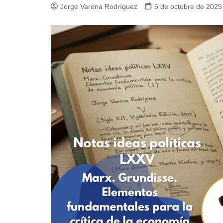
Jorge Varona Rodríguez
5 de octubre de 2025
Guerra de Encuestas
Poesía
La vida Breve
Línea Dura
Líderes inspira
Sin rodeos
Pedagogía Jurí
Valor Público
REFLEXIONE
Tilde y tinta
Ya regresé