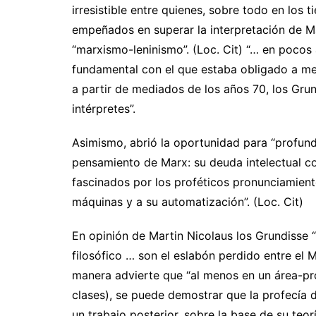
irresistible entre quienes, sobre todo en los 
empeñados en superar la interpretación de Ma
“marxismo-leninismo”. (Loc. Cit) “… en pocos 
fundamental con el que estaba obligado a med
a partir de mediados de los años 70, los Gru
intérpretes”.
Asimismo, abrió la oportunidad para “profund
pensamiento de Marx: su deuda intelectual c
fascinados por los proféticos pronunciamien
máquinas y a su automatización”. (Loc. Cit)
En opinión de Martin Nicolaus los Grundisse 
filosófico … son el eslabón perdido entre el 
manera advierte que “al menos en un área-pro
clases), se puede demostrar que la profecía 
un trabajo posterior, sobre la base de su teorí