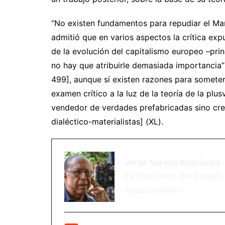
“No existen fundamentos para repudiar el Man
admitió que en varios aspectos la crítica exp
de la evolución del capitalismo europeo –prin
no hay que atribuirle demasiada importancia” (
499], aunque sí existen razones para someter
examen crítico a la luz de la teoría de la plu
vendedor de verdades prefabricadas sino cre
dialéctico-materialistas] (XL).
Jorge Varona Rodríguez
Ex Presidente del Colegio 
Aguascalientes