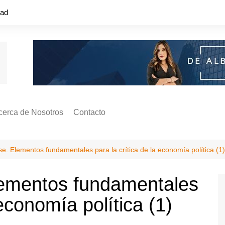
dad
cerca de Nosotros
Contacto
s ¿Cómo
ágina de Autores
e. Elementos fundamentales para la crítica de la economía política (1)
ilidad
o o colapso!
lementos fundamentales
 economía política (1)