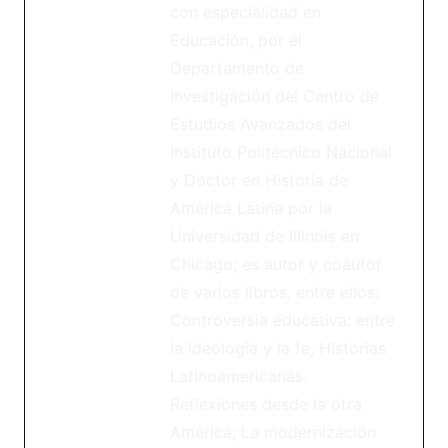
con especialidad en
Educación, por el
Departamento de
Investigación del Centro de
Estudios Avanzados del
Instituto Politécnico Nacional
y Doctor en Historia de
América Latina por la
Universidad de Illinois en
Chicago; es autor y coautor
de varios libros, entre ellos:
Controversia educativa: entre
la ideología y la fe; Historias
Latinoamericanas.
Reflexiones desde la otra
América; La modernización