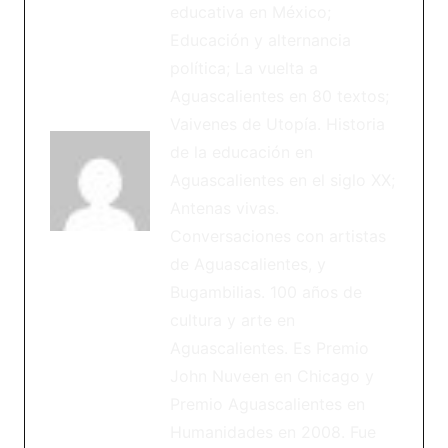
educativa en México;
Educación y alternancia
política; La vuelta a
Aguascalientes en 80 textos;
Vaivenes de Utopía. Historia
de la educación en
Aguascalientes en el siglo XX;
Antenas vivas.
Conversaciones con artistas
de Aguascalientes, y
Bugambilias. 100 años de
cultura y arte en
Aguascalientes. Es Premio
John Nuveen en Chicago y
Premio Aguascalientes en
Humanidades en 2008. Fue