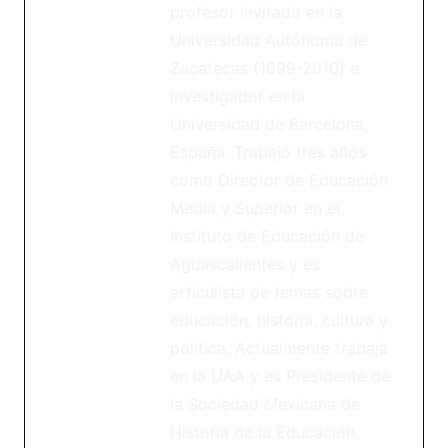
profesor invitado en la
Universidad Autónoma de
Zacatecas (1999-2010) e
investigador en la
Universidad de Barcelona,
España. Trabajó tres años
como Director de Educación
Media y Superior en el
Instituto de Educación de
Aguascalientes y es
articulista de temas sobre
educación, historia, cultura y
política. Actualmente trabaja
en la UAA y es Presidente de
la Sociedad Mexicana de
Historia de la Educación.