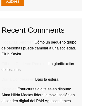
Autores
Recent Comments
Rodavlas Serolf
en
Cómo un pequeño grupo
de personas puede cambiar a una sociedad.
Club Kavka
Gilberto Calderón Romo
en
La glorificación
de los alias
Diana Contreras
en
Bajo la esfera
Rocio
en
Estructuras digitales en disputa:
Alma Hilda Macías lidera la movilización en
el sondeo digital del PAN Aguascalientes