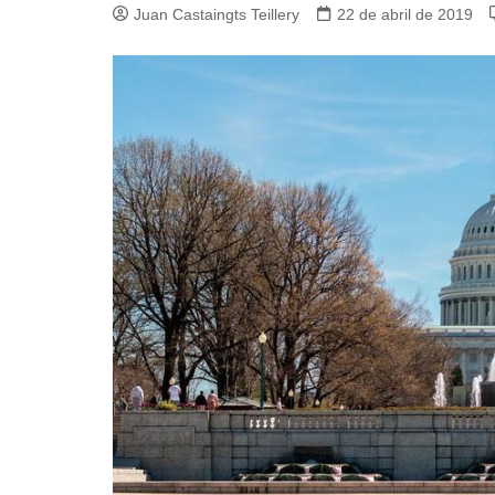
Juan Castaingts Teillery
22 de abril de 2019
Guerra de Encuestas
Poesía
La vida Breve
Línea Dura
Líderes inspira
Sin rodeos
Pedagogía Jurí
Valor Público
REFLEXIONE
Tilde y tinta
Ya regresé