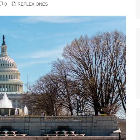
0
REFLEXIONES
dores
dica
S