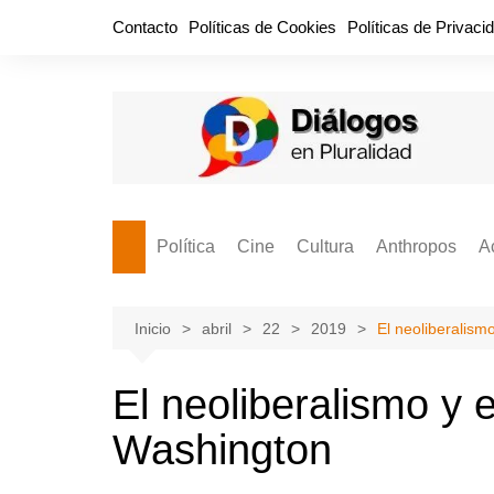
Saltar
Contacto
Políticas de Cookies
Políticas de Privaci
al
contenido
Política
Cine
Cultura
Anthropos
A
Bullidero
Entretenimiento
Comida
Aguascaliente
P
vamos?
Cabos Sueltos
FILMOGRAFÍAS
Crónica
Inicio
abril
22
2019
El neoliberalism
Citas para la civ
Cocina Política
Series
Cuento
¡Descrecimient
El neoliberalismo y 
Disruptor
Libros
Estadística
Washington
Espacio Ciudadano
Valor Público
Hemeródromo
El Cardenche
Música
Ideas Políticas