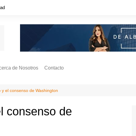
dad
cerca de Nosotros
Contacto
s ¿Cómo
ágina de Autores
o y el consenso de Washington
ilidad
o o colapso!
el consenso de