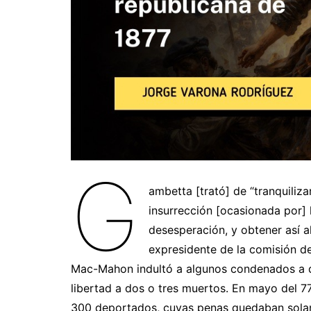
G
ambetta [trató] de “tranquiliz
insurrección [ocasionada por] 
desesperación, y obtener así al
expresidente de la comisión de
Mac-Mahon indultó a algunos condenados a q
libertad a dos o tres muertos. En mayo del 
300 deportados, cuyas penas quedaban solam