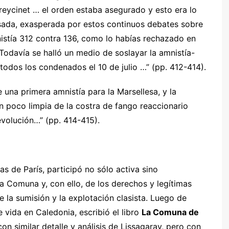
 Freycinet … el orden estaba asegurado y esto era lo
sada, exasperada por estos continuos debates sobre
nistía 312 contra 136, como lo habías rechazado en
odavía se halló un medio de soslayar la amnistía-
todos los condenados el 10 de julio …” (pp. 412-414).
una primera amnistía para la Marsellesa, y la
un poco limpia de la costra de fango reaccionario
volución…” (pp. 414-415).
s de París, participó no sólo activa sino
a Comuna y, con ello, de los derechos y legítimas
e la sumisión y la explotación clasista. Luego de
e vida en Caledonia, escribió el libro
La Comuna de
 con similar detalle y análisis de Lissagaray, pero con