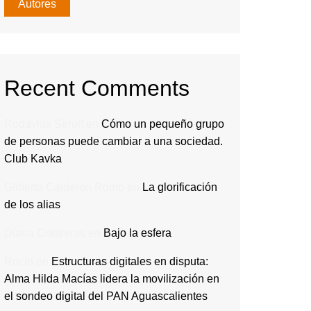
Autores
Recent Comments
Rodavlas Serolf
en
Cómo un pequeño grupo
de personas puede cambiar a una sociedad.
Club Kavka
Gilberto Calderón Romo
en
La glorificación
de los alias
Diana Contreras
en
Bajo la esfera
Rocio
en
Estructuras digitales en disputa:
Alma Hilda Macías lidera la movilización en
el sondeo digital del PAN Aguascalientes