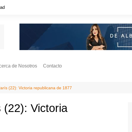
dad
cerca de Nosotros
Contacto
s ¿Cómo
ágina de Autores
ís (22): Victoria republicana de 1877
ilidad
o o colapso!
(22): Victoria