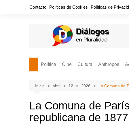
Saltar
Contacto
Políticas de Cookies
Políticas de Privaci
al
contenido
Política
Cine
Cultura
Anthropos
A
Bullidero
Entretenimiento
Comida
Aguascaliente
P
vamos?
Cabos Sueltos
FILMOGRAFÍAS
Crónica
Inicio
abril
12
2026
La Comuna de Par
Citas para la civ
Cocina Política
Series
Cuento
¡Descrecimient
La Comuna de París 
Disruptor
Libros
Estadística
republicana de 1877
Espacio Ciudadano
Valor Público
Hemeródromo
El Cardenche
Música
Ideas Políticas