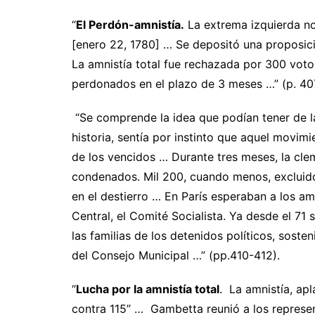
“
El Perdón-amnistía.
La extrema izquierda no
[enero 22, 1780] … Se depositó una proposici
La amnistía total fue rechazada por 300 voto
perdonados en el plazo de 3 meses …” (p. 40
“Se comprende la idea que podían tener de l
historia, sentía por instinto que aquel movim
de los vencidos … Durante tres meses, la cle
condenados. Mil 200, cuando menos, excluido
en el destierro … En París esperaban a los am
Central, el Comité Socialista. Ya desde el 71
las familias de los detenidos políticos, sost
del Consejo Municipal …” (pp.410-412).
“
Lucha por la amnistía total
. La amnistía, ap
contra 115” … Gambetta reunió a los represe