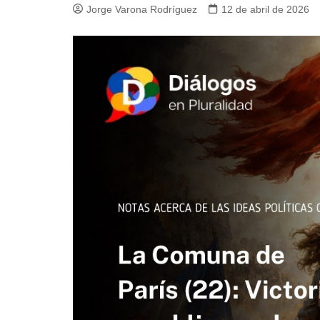
Jorge Varona Rodríguez
12 de abril de 2026
Guerra de Encuestas
Poesía
La vida Breve
Línea Dura
Líderes inspira
Sin rodeos
Pedagogía Jurí
Valor Público
REFLEXIONE
Tilde y tinta
Ya regresé