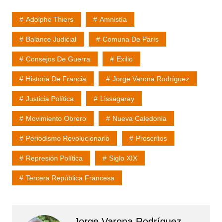
Adolphe Thiers
Amnistía
Balance Judicial
Comuna De París
Consejos De Guerra
Exilio
Historia De Francia
Jorge Varona Rodríguez
Justicia Política
Lissagaray
Movimiento Obrero
Nueva Caledonia
Periodismo Revolucionario
Proscritos
Represión Política
Siglo XIX
Tercera República Francesa
Jorge Varona Rodríguez