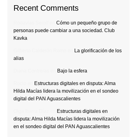
Recent Comments
Rodavlas Serolf
en
Cómo un pequeño grupo de
personas puede cambiar a una sociedad. Club
Kavka
Gilberto Calderón Romo
en
La glorificación de los
alias
Diana Contreras
en
Bajo la esfera
Rocio
en
Estructuras digitales en disputa: Alma
Hilda Macías lidera la movilización en el sondeo
digital del PAN Aguascalientes
Olga Ibarra Díaz
en
Estructuras digitales en
disputa: Alma Hilda Macías lidera la movilización
en el sondeo digital del PAN Aguascalientes