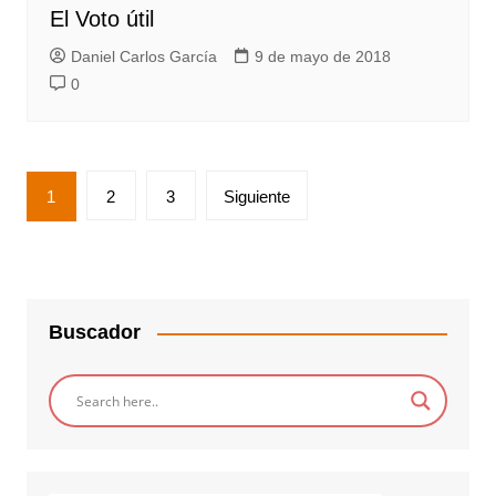
El Voto útil
Daniel Carlos García
9 de mayo de 2018
0
Paginación
1
2
3
Siguiente
de
entradas
Buscador