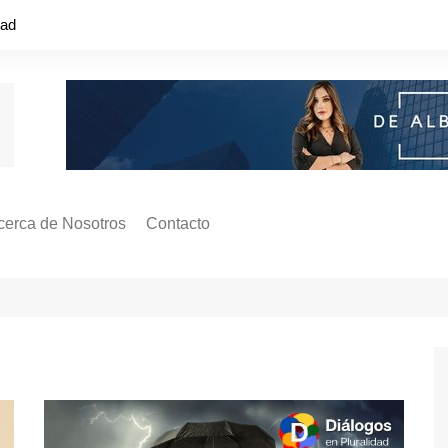
dad
cerca de Nosotros
Contacto
s ¿Cómo
ágina de Autores
ilidad
o o colapso!