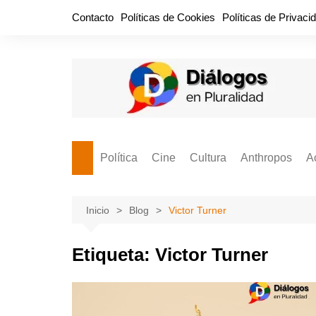
Saltar
Contacto
Políticas de Cookies
Políticas de Privaci
al
contenido
Política
Cine
Cultura
Anthropos
A
Bullidero
Entretenimiento
Comida
Aguascaliente
P
vamos?
Cabos Sueltos
FILMOGRAFÍAS
Crónica
Inicio
Blog
Victor Turner
Citas para la civ
Cocina Política
Series
Cuento
¡Descrecimient
Etiqueta:
Victor Turner
Disruptor
Libros
Estadística
Espacio Ciudadano
Valor Público
Hemeródromo
El Cardenche
Música
Ideas Políticas