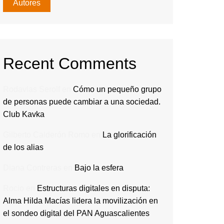
Autores
Recent Comments
Rodavlas Serolf
en
Cómo un pequeño grupo
de personas puede cambiar a una sociedad.
Club Kavka
Gilberto Calderón Romo
en
La glorificación
de los alias
Diana Contreras
en
Bajo la esfera
Rocio
en
Estructuras digitales en disputa:
Alma Hilda Macías lidera la movilización en
el sondeo digital del PAN Aguascalientes