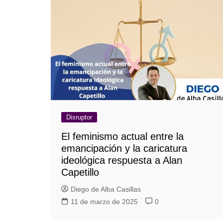
Guerra de Encuestas
Poesía
La vida Breve
Línea Dura
Líderes inspira
Sin rodeos
Pedagogía Jurí
Valor Público
REFLEXIONE
Tilde y tinta
Ya regresé
Disruptor
El feminismo actual entre la
emancipación y la caricatura
ideológica respuesta a Alan
Capetillo
Diego de Alba Casillas
11 de marzo de 2025
0