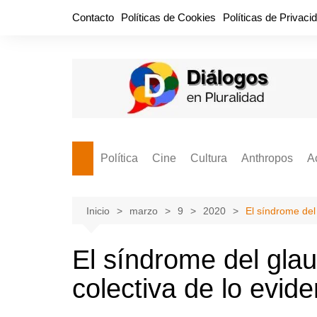
Saltar
Contacto
Políticas de Cookies
Políticas de Privaci
al
contenido
Política
Cine
Cultura
Anthropos
A
Bullidero
Entretenimiento
Comida
Aguascaliente
P
vamos?
Cabos Sueltos
FILMOGRAFÍAS
Crónica
Inicio
marzo
9
2020
El síndrome del
Citas para la civ
Cocina Política
Series
Cuento
¡Descrecimient
El síndrome del gla
Disruptor
Libros
Estadística
colectiva de lo evide
Espacio Ciudadano
Valor Público
Hemeródromo
El Cardenche
Música
Ideas Políticas