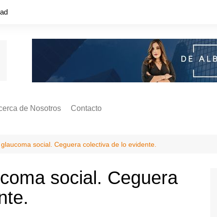
dad
cerca de Nosotros
Contacto
s ¿Cómo
ágina de Autores
 glaucoma social. Ceguera colectiva de lo evidente.
ilidad
o o colapso!
ucoma social. Ceguera
nte.