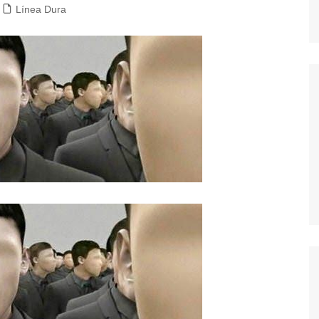
Línea Dura
dores
dica
S