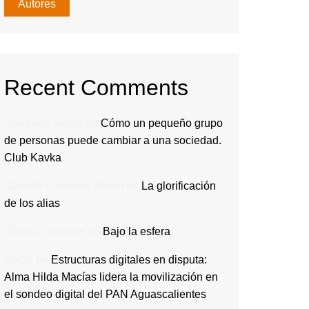
Autores
Recent Comments
Rodavlas Serolf
en
Cómo un pequeño grupo
de personas puede cambiar a una sociedad.
Club Kavka
Gilberto Calderón Romo
en
La glorificación
de los alias
Diana Contreras
en
Bajo la esfera
Rocio
en
Estructuras digitales en disputa:
Alma Hilda Macías lidera la movilización en
el sondeo digital del PAN Aguascalientes